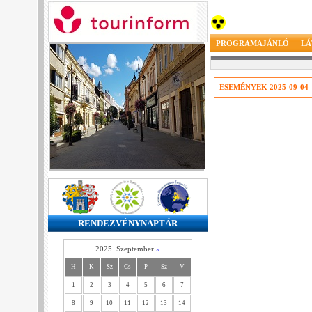
PROGRAMAJÁNLÓ
LÁ
ESEMÉNYEK 2025-09-04
RENDEZVÉNYNAPTÁR
2025. Szeptember
»
H
K
Sz
Cs
P
Sz
V
1
2
3
4
5
6
7
8
9
10
11
12
13
14