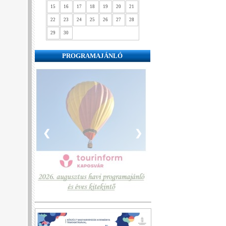
15
16
17
18
19
20
21
22
23
24
25
26
27
28
29
30
PROGRAMAJÁNLÓ
❮
❯