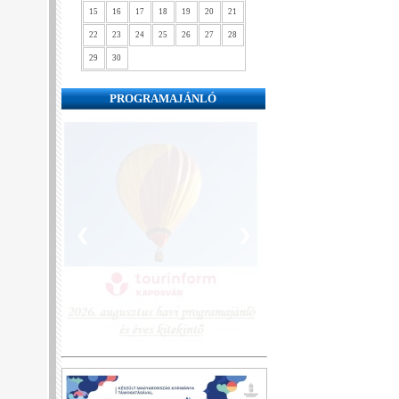
15
16
17
18
19
20
21
22
23
24
25
26
27
28
29
30
PROGRAMAJÁNLÓ
❮
❯