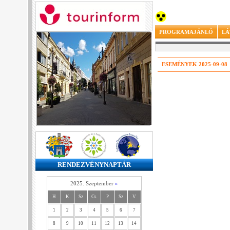
PROGRAMAJÁNLÓ
LÁ
ESEMÉNYEK 2025-09-08
RENDEZVÉNYNAPTÁR
2025. Szeptember
»
H
K
Sz
Cs
P
Sz
V
1
2
3
4
5
6
7
8
9
10
11
12
13
14