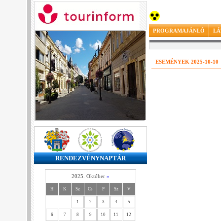
PROGRAMAJÁNLÓ
LÁ
ESEMÉNYEK 2025-10-10
RENDEZVÉNYNAPTÁR
2025. Október
»
H
K
Sz
Cs
P
Sz
V
1
2
3
4
5
6
7
8
9
10
11
12