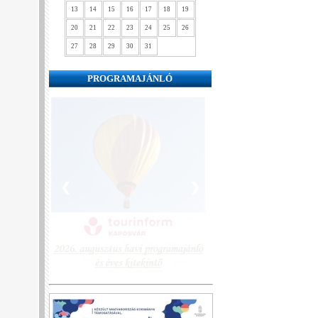
13
14
15
16
17
18
19
20
21
22
23
24
25
26
27
28
29
30
31
PROGRAMAJÁNLÓ
❮
❯