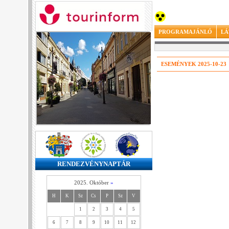
PROGRAMAJÁNLÓ
LÁ
ESEMÉNYEK 2025-10-23
RENDEZVÉNYNAPTÁR
2025. Október
»
H
K
Sz
Cs
P
Sz
V
1
2
3
4
5
6
7
8
9
10
11
12