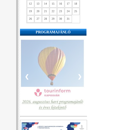
12
13
14
15
16
17
18
19
20
21
22
23
24
25
26
27
28
29
30
31
PROGRAMAJÁNLÓ
❮
❯