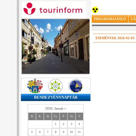
PROGRAMAJÁNLÓ
LÁ
ESEMÉNYEK 2026-01-03
RENDEZVÉNYNAPTÁR
2026. Január
»
H
K
Sz
Cs
P
Sz
V
1
2
3
4
5
6
7
8
9
10
11