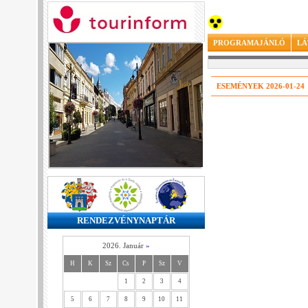
PROGRAMAJÁNLÓ
LÁ
ESEMÉNYEK 2026-01-24
RENDEZVÉNYNAPTÁR
2026. Január
»
H
K
Sz
Cs
P
Sz
V
1
2
3
4
5
6
7
8
9
10
11