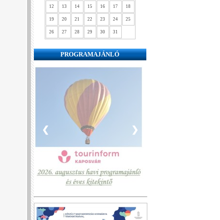
12
13
14
15
16
17
18
19
20
21
22
23
24
25
26
27
28
29
30
31
PROGRAMAJÁNLÓ
❮
❯