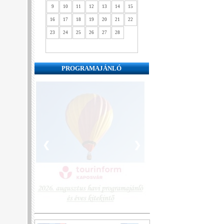
9
10
11
12
13
14
15
16
17
18
19
20
21
22
23
24
25
26
27
28
PROGRAMAJÁNLÓ
❮
❯