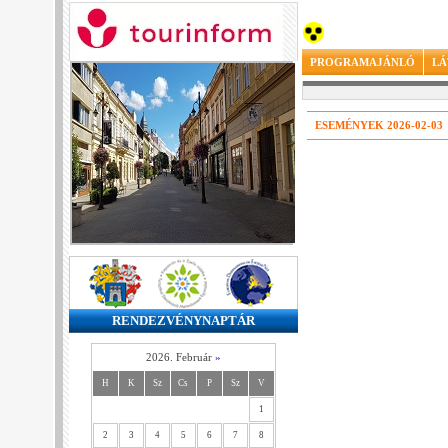
PROGRAMAJÁNLÓ
LÁ
ESEMÉNYEK 2026-02-03
RENDEZVÉNYNAPTÁR
2026. Február
»
H
K
Sz
Cs
P
Sz
V
1
2
3
4
5
6
7
8