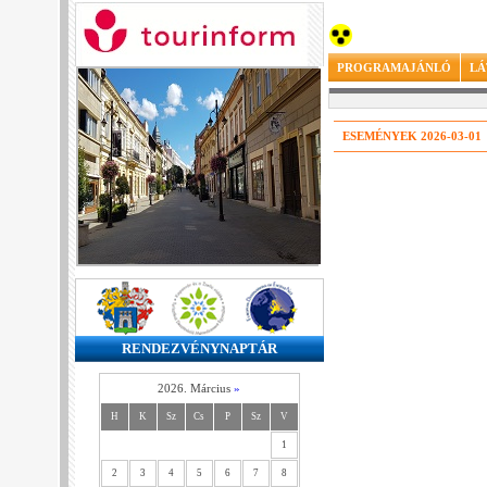
PROGRAMAJÁNLÓ
LÁ
ESEMÉNYEK 2026-03-01
RENDEZVÉNYNAPTÁR
2026. Március
»
H
K
Sz
Cs
P
Sz
V
1
2
3
4
5
6
7
8