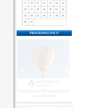
9
10
11
12
13
14
15
16
17
18
19
20
21
22
23
24
25
26
27
28
29
30
31
PROGRAMAJÁNLÓ
❮
❯