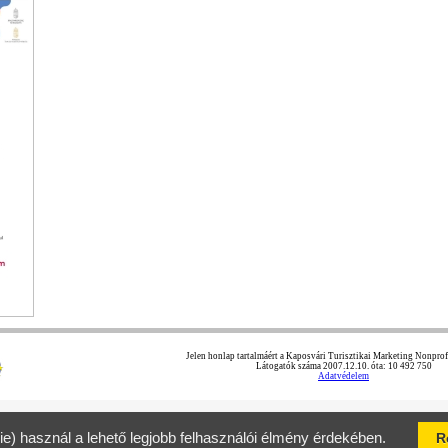
Jelen honlap tartalmáért a Kaposvári Turisztikai Marketing Nonprofit
Látogatók száma 2007.12.10. óta: 10 492 750
Adatvédelem
ie) használ a lehető legjobb felhasználói élmény érdekében.
R