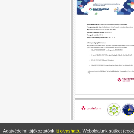
Adatvédelmi tájékoztatónk
itt olvasható.
. Weboldalunk sütiket (cook