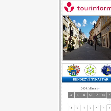
RENDEZVÉNYNAPTÁR
2026. Március
»
H
K
Sz
Cs
P
Sz
V
1
2
3
4
5
6
7
8