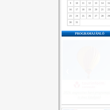
9
10
11
12
13
14
15
16
17
18
19
20
21
22
23
24
25
26
27
28
29
30
31
PROGRAMAJÁNLÓ
❮