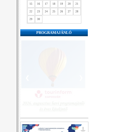
15
16
17
18
19
20
21
22
23
24
25
26
27
28
29
30
PROGRAMAJÁNLÓ
❮
❯