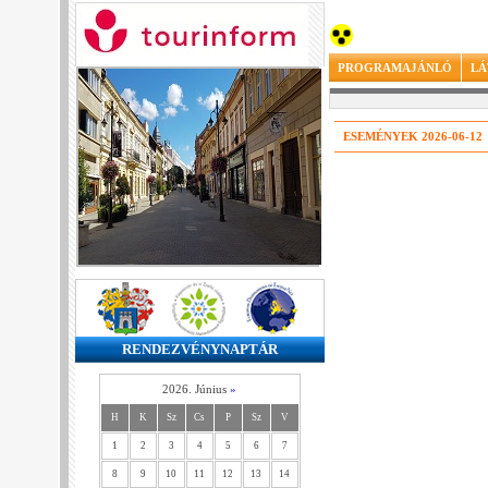
PROGRAMAJÁNLÓ
LÁ
ESEMÉNYEK 2026-06-12
RENDEZVÉNYNAPTÁR
2026. Június
»
H
K
Sz
Cs
P
Sz
V
1
2
3
4
5
6
7
8
9
10
11
12
13
14