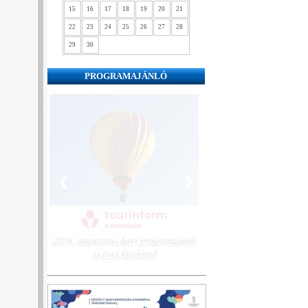
15
16
17
18
19
20
21
22
23
24
25
26
27
28
29
30
PROGRAMAJÁNLÓ
❮
❯