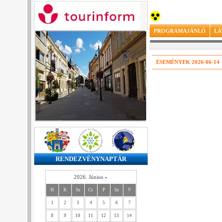
PROGRAMAJÁNLÓ
LÁ
ESEMÉNYEK 2026-06-14
RENDEZVÉNYNAPTÁR
2026. Június
»
H
K
Sz
Cs
P
Sz
V
1
2
3
4
5
6
7
8
9
10
11
12
13
14