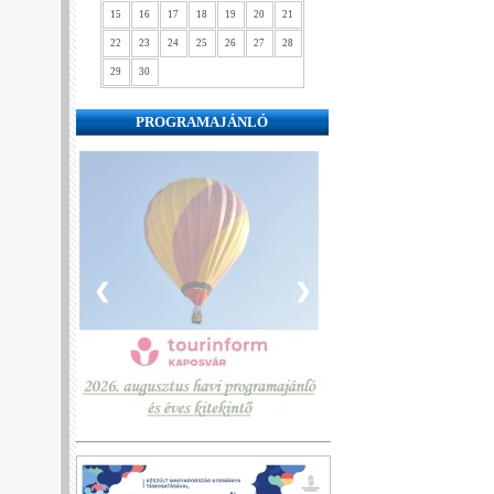
15
16
17
18
19
20
21
22
23
24
25
26
27
28
29
30
PROGRAMAJÁNLÓ
❮
❯