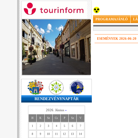
PROGRAMAJÁNLÓ
LÁ
ESEMÉNYEK 2026-06-20
RENDEZVÉNYNAPTÁR
2026. Június
»
H
K
Sz
Cs
P
Sz
V
1
2
3
4
5
6
7
8
9
10
11
12
13
14