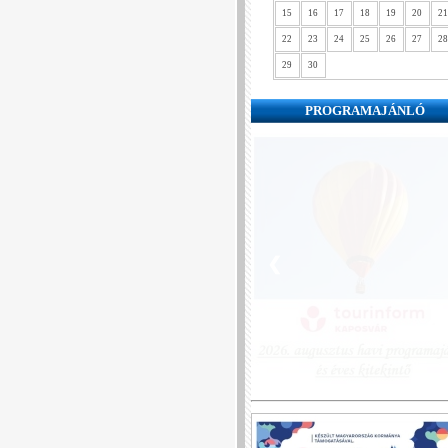
15
16
17
18
19
20
21
22
23
24
25
26
27
28
29
30
PROGRAMAJÁNLÓ
❮