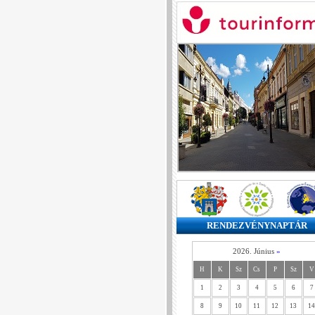
RENDEZVÉNYNAPTÁR
2026. Június
»
H
K
Sz
Cs
P
Sz
V
1
2
3
4
5
6
7
8
9
10
11
12
13
14