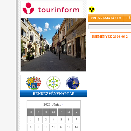
PROGRAMAJÁNLÓ
LÁ
ESEMÉNYEK 2026-06-24
RENDEZVÉNYNAPTÁR
2026. Június
»
H
K
Sz
Cs
P
Sz
V
1
2
3
4
5
6
7
8
9
10
11
12
13
14