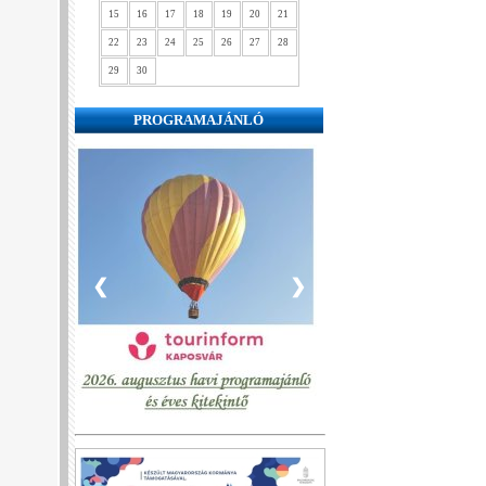
15
16
17
18
19
20
21
22
23
24
25
26
27
28
29
30
PROGRAMAJÁNLÓ
❮
❯