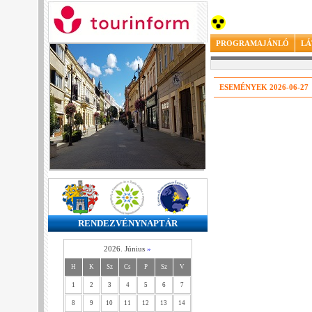
PROGRAMAJÁNLÓ
LÁ
ESEMÉNYEK 2026-06-27
RENDEZVÉNYNAPTÁR
2026. Június
»
H
K
Sz
Cs
P
Sz
V
1
2
3
4
5
6
7
8
9
10
11
12
13
14