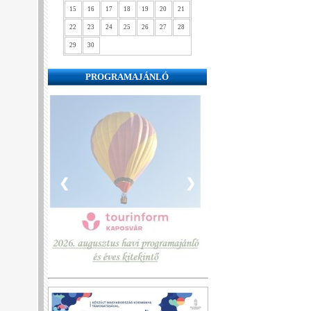
15
16
17
18
19
20
21
22
23
24
25
26
27
28
29
30
PROGRAMAJÁNLÓ
❮
❯