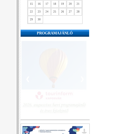
15
16
17
18
19
20
21
22
23
24
25
26
27
28
29
30
PROGRAMAJÁNLÓ
❮
❯