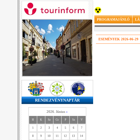
PROGRAMAJÁNLÓ
LÁ
ESEMÉNYEK 2026-06-29
RENDEZVÉNYNAPTÁR
2026. Június
»
H
K
Sz
Cs
P
Sz
V
1
2
3
4
5
6
7
8
9
10
11
12
13
14