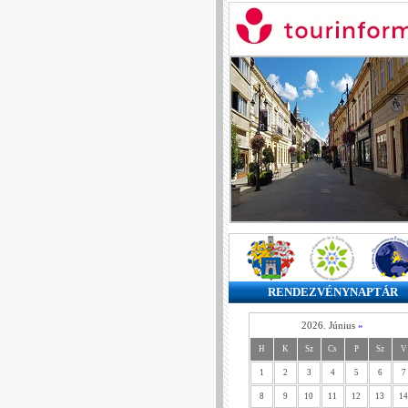
RENDEZVÉNYNAPTÁR
2026. Június
»
H
K
Sz
Cs
P
Sz
V
1
2
3
4
5
6
7
8
9
10
11
12
13
14