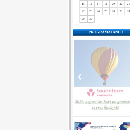
15
16
17
18
19
20
21
22
23
24
25
26
27
28
29
30
PROGRAMAJÁNLÓ
❮