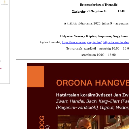
Betonszobrászati Triennálé
Megnyitó
: 2026. július 8. 17.00
A kiállítás időtartama
: 2026. július 9 – augusztus
Helyszín: Vaszary Képtár, Kaposvár, Nagy Imre t
Agóra I. emelet,
https://www.vaszarykeptar.hu/
,
https://www.faceb
Nyitva tartás: szerdától – péntekig 10:00 – 18:0
szombaton 10:00 – 16:00