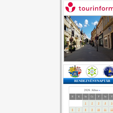
RENDEZVÉNYNAPTÁR
2026. Július
»
H
K
Sz
Cs
P
Sz
V
1
2
3
4
5
6
7
8
9
10
11
12