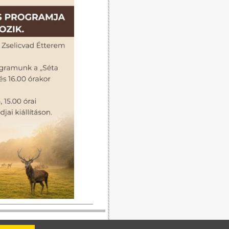
 Kft. felelős.