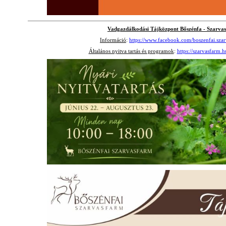
Vadgazdálkodási Tájközpont Bőszénfa - Szarva
Információ
:
https://www.facebook.com/boszenfai.szar
Általános nyitva tartás és programok
:
https://szarvasfarm.