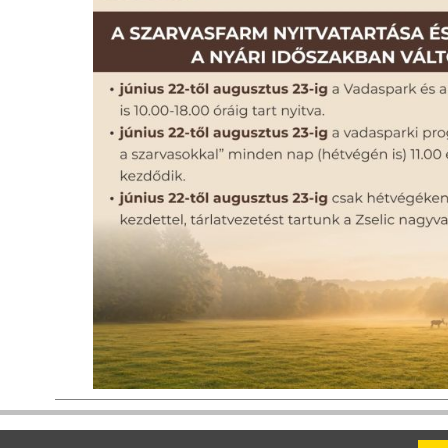
Jelen honlap tartalmáért a Kaposvári Turisztikai Marketing Nonprofit