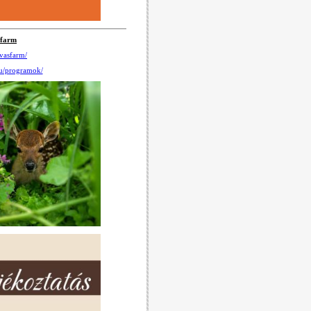
sfarm
vasfarm/
hu/programok/