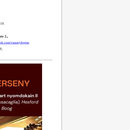
 19.
ér 2.,
ook.com/vaszarykeptar
0,