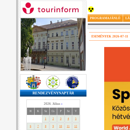
PROGRAMAJÁNLÓ
LÁ
ESEMÉNYEK 2026-07-11
RENDEZVÉNYNAPTÁR
2026. Július
»
H
K
Sz
Cs
P
Sz
V
1
2
3
4
5
6
7
8
9
10
11
12