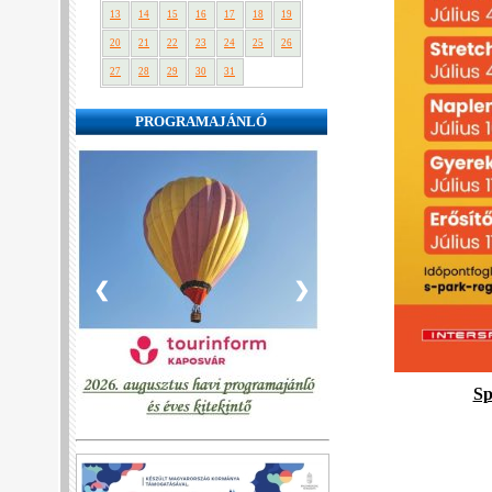
13
14
15
16
17
18
19
20
21
22
23
24
25
26
27
28
29
30
31
PROGRAMAJÁNLÓ
❮
❯
Sp