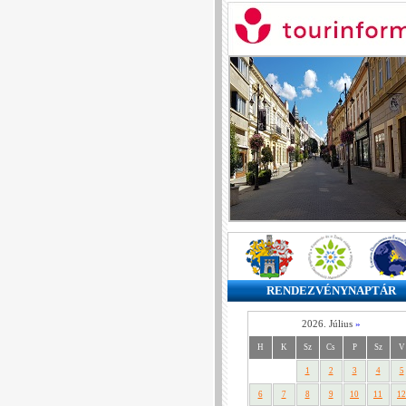
RENDEZVÉNYNAPTÁR
2026. Július
»
H
K
Sz
Cs
P
Sz
V
1
2
3
4
5
6
7
8
9
10
11
12