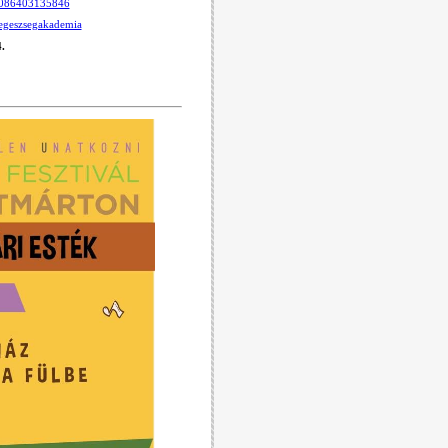
80086403135846
egeszsegakademia
.