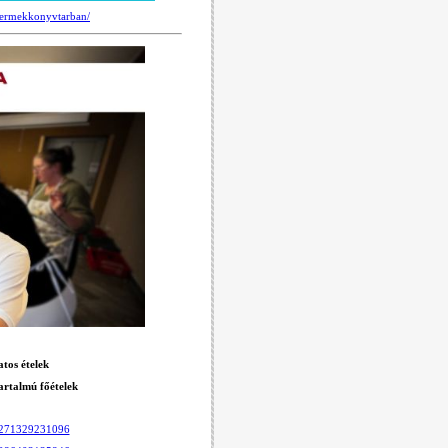
yermekkonyvtarban/
os ételek
rtalmú főételek
12271329231096