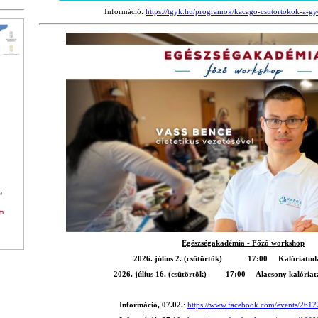
Információ:
https://tgyk.hu/programok/kacago-csutortokok-a-g
Egészségakadémia - Főző workshop
2026. július 2. (csütörtök) 17:00 Kalóriatudat
2026. július 16. (csütörtök) 17:00 Alacsony kalóriata
Információ, 07.02.
:
https://www.facebook.com/events/26