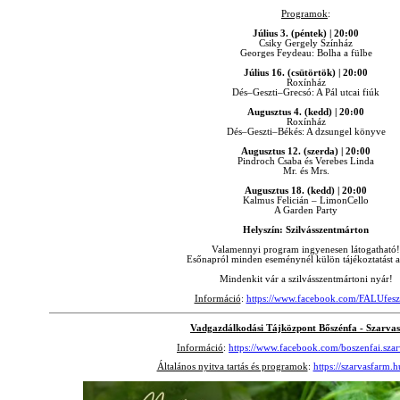
Programok
:
Július 3. (péntek) | 20:00
Csiky Gergely Színház
Georges Feydeau: Bolha a fülbe
Július 16. (csütörtök) | 20:00
Roxínház
Dés–Geszti–Grecsó: A Pál utcai fiúk
Augusztus 4. (kedd) | 20:00
Roxínház
Dés–Geszti–Békés: A dzsungel könyve
Augusztus 12. (szerda) | 20:00
Pindroch Csaba és Verebes Linda
Mr. és Mrs.
Augusztus 18. (kedd) | 20:00
Kalmus Felicián – LimonCello
A Garden Party
Helyszín: Szilvásszentmárton
Valamennyi program ingyenesen látogatható!
Esőnapról minden eseménynél külön tájékoztatást 
Mindenkit vár a szilvásszentmártoni nyár!
Információ
:
https://www.facebook.com/FALUfeszt
Vadgazdálkodási Tájközpont Bőszénfa - Szarva
Információ
:
https://www.facebook.com/boszenfai.szar
Általános nyitva tartás és programok
:
https://szarvasfarm.