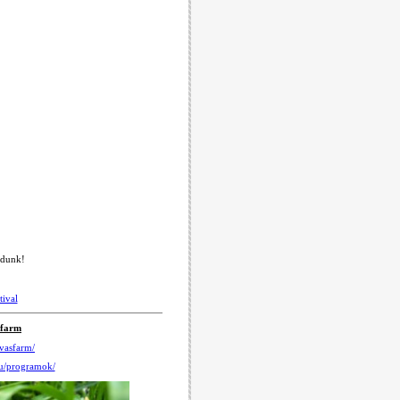
adunk!
ival
sfarm
vasfarm/
hu/programok/