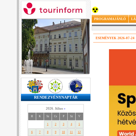
PROGRAMAJÁNLÓ
LÁ
ESEMÉNYEK 2026-07-24
RENDEZVÉNYNAPTÁR
2026. Július
»
H
K
Sz
Cs
P
Sz
V
1
2
3
4
5
6
7
8
9
10
11
12