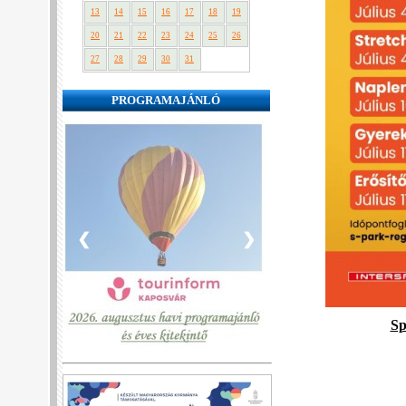
13
14
15
16
17
18
19
20
21
22
23
24
25
26
27
28
29
30
31
PROGRAMAJÁNLÓ
❮
❯
Sp