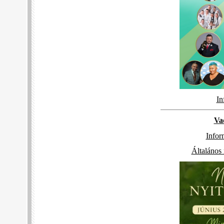
In
Va
Infor
Általános 