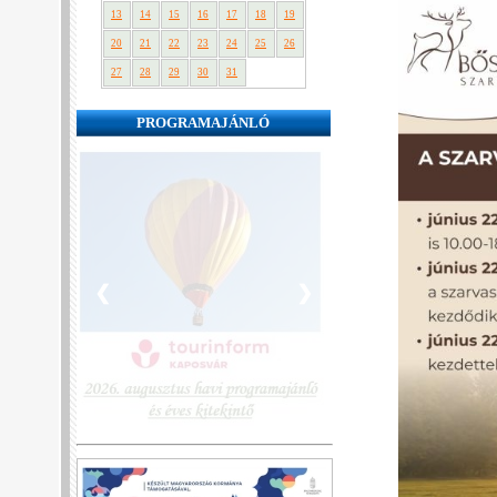
13
14
15
16
17
18
19
20
21
22
23
24
25
26
27
28
29
30
31
PROGRAMAJÁNLÓ
❮
❯