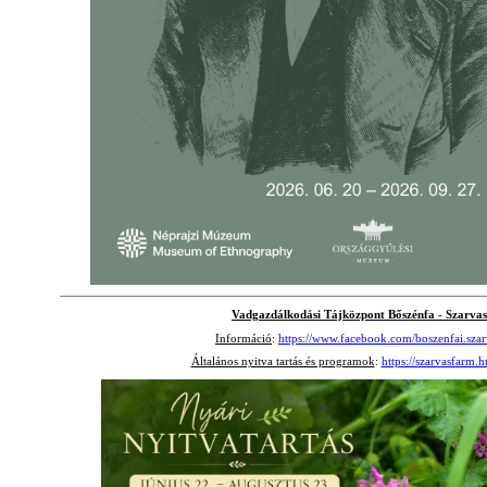
Vadgazdálkodási Tájközpont Bőszénfa - Szarva
Információ
:
https://www.facebook.com/boszenfai.szar
Általános nyitva tartás és programok
:
https://szarvasfarm.