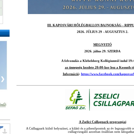
III. KAPOSVÁRI HŐLÉGBALLON BAJNOKSÁG - RIPP
2026. JÚLIUS 29 - AUGUSZTUS 2.
MEGNYITÓ
2026. július 29.
SZERDA
A felvonulás a Klebelsberg Kollégiumtól indul 19:
az ünnepség kezdete 20:00-kor lesz a Kossuth t
Információ
:
https://www.facebook.com/kaposvar
❯
A Zselici Csillagpark programjai
A Csillagpark külső helyszínei, a kilátó és a pihenőpontok az év legnagyobb 
csillagvizsgáló azonban önállóan nem látogatha