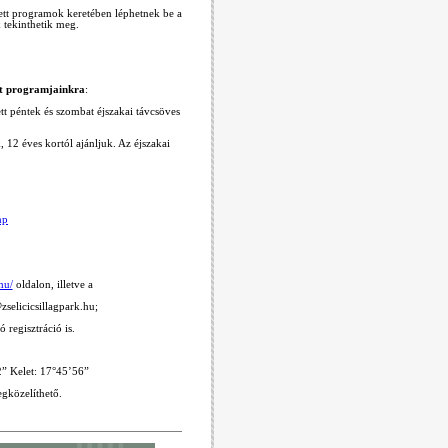
tett programok keretében léphetnek be a
 tekinthetik meg.
et programjainkra
:
tt péntek és szombat éjszakai távcsöves
12 éves kortól ajánljuk. Az éjszakai
hp
hu/
oldalon, illetve a
zselicicsillagpark.hu
;
 regisztráció is.
” Kelet: 17
°
45’56”
egközelíthető.