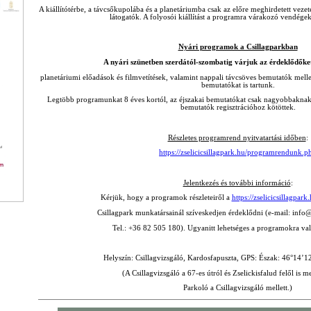
A kiállítótérbe, a távcsőkupolába és a planetáriumba csak az előre meghirdetett veze
látogatók. A folyosói kiállítást a programra várakozó vendégek
Nyári programok a Csillagparkban
A nyári szünetben szerdától-szombatig várjuk az érdeklődők
planetáriumi előadások és filmvetítések, valamint nappali távcsöves bemutatók melle
bemutatókat is tartunk.
Legtöbb programunkat 8 éves kortól, az éjszakai bemutatókat csak nagyobbaknak, 
bemutatók regisztrációhoz kötöttek.
Részletes programrend nyitvatartási időben
:
https://zselicicsillagpark.hu/programrendunk.p
Jelentkezés és további információ
:
Kérjük, hogy a programok részleteiről a
https://zselicicsillagpark.
Csillagpark munkatársainál szíveskedjen érdeklődni (e-mail:
info@
Tel.: +36 82 505 180). Ugyanitt lehetséges a programokra való
Helyszín: Csillagvizsgáló, Kardosfapuszta, GPS: Észak: 46
°
14’12
(A Csillagvizsgáló a 67-es útról és Zselickisfalud felől is m
Parkoló a Csillagvizsgáló mellett.)