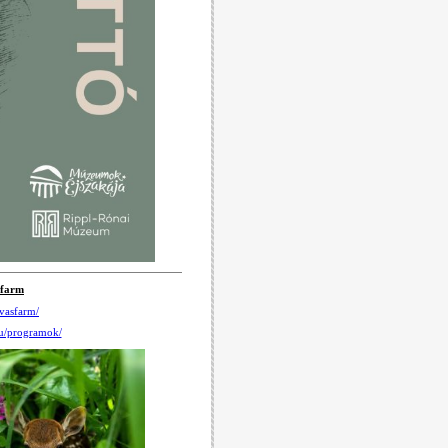
sfarm
vasfarm/
hu/programok/