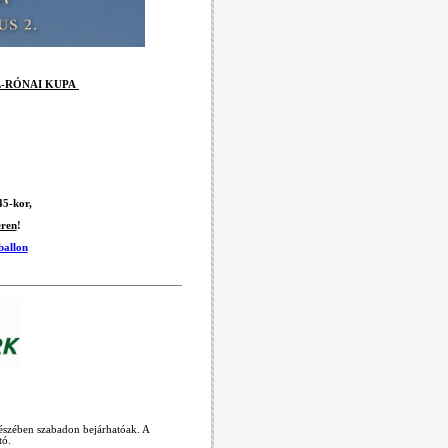
L-RÓNAI KUPA
45-kor,
éren
!
ballon
részében szabadon bejárhatóak. A
tó.