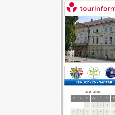
RENDEZVÉNYNAPTÁR
2026. Július
»
H
K
Sz
Cs
P
Sz
V
1
2
3
4
5
6
7
8
9
10
11
12