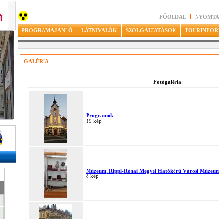
FŐOLDAL
NYOMTA
PROGRAMAJÁNLÓ
LÁTNIVALÓK
SZOLGÁLTATÁSOK
TOURINFOR
GALÉRIA
Fotógaléria
Programok
19 kép
Múzeum, Rippl-Rónai Megyei Hatókörű Városi Múzeu
8 kép