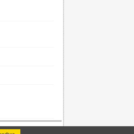
 Kft. felelős.