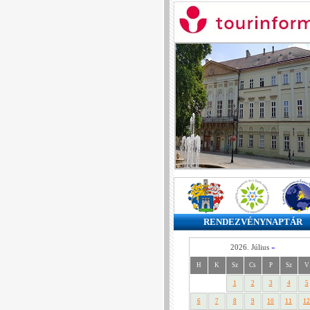
RENDEZVÉNYNAPTÁR
2026. Július
»
H
K
Sz
Cs
P
Sz
V
1
2
3
4
5
6
7
8
9
10
11
12