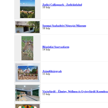
Zselici Csillagpark - Zselickisfalud
10 kép
Szennai Szabadtéri Néprajzi Múzeum
16 kép
Bőszénfai Szarvasfarm
14 kép
Ajándéktárgyak
15 kép
Virágfürdő - Élmény, Wellness és Gyógyfürdő Komplex
13 kép