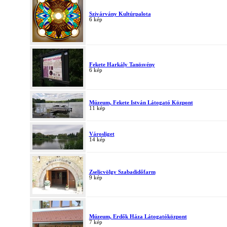
Szivárvány Kultúrpalota
6 kép
Fekete Harkály Tanösvény
6 kép
Múzeum, Fekete István Látogató Központ
11 kép
Városliget
14 kép
Zselicvölgy Szabadidőfarm
9 kép
Múzeum, Erdők Háza Látogatóközpont
7 kép