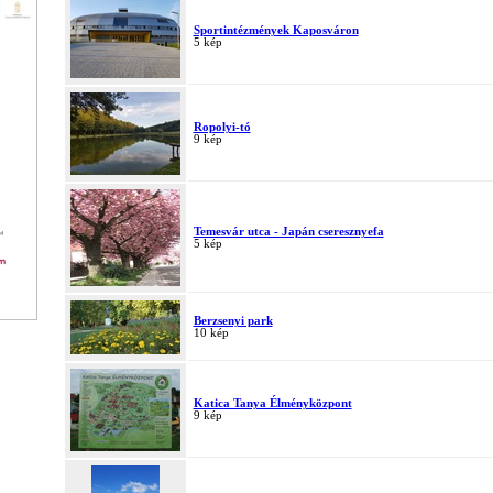
Sportintézmények Kaposváron
5 kép
Ropolyi-tó
9 kép
Temesvár utca - Japán cseresznyefa
5 kép
Berzsenyi park
10 kép
Katica Tanya Élményközpont
9 kép