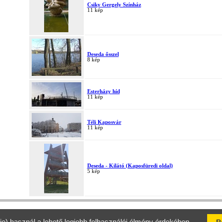
Csiky Gergely Színház
11 kép
Deseda ősszel
8 kép
Esterházy híd
11 kép
Téli Kaposvár
11 kép
Deseda - Kilátó (Kaposfüredi oldal)
5 kép
Jelen honlap tartalmáért a Kaposvári Turisztikai Marketing Nonprofit
Látogatók száma 2007.12.10. óta: 10 496 918