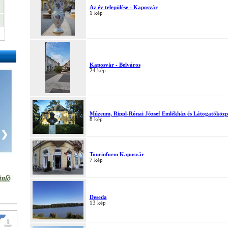
Az év települése - Kaposvár
1 kép
Kaposvár - Belváros
24 kép
Múzeum, Rippl-Rónai József Emlékház és Látogatóközp
8 kép
❯
Tourinform Kaposvár
7 kép
Deseda
13 kép