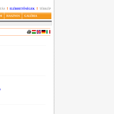
TÁS
ELÉRHETŐSÉGEK
TÉRKÉP
M
HASZNOS
GALÉRIA
m