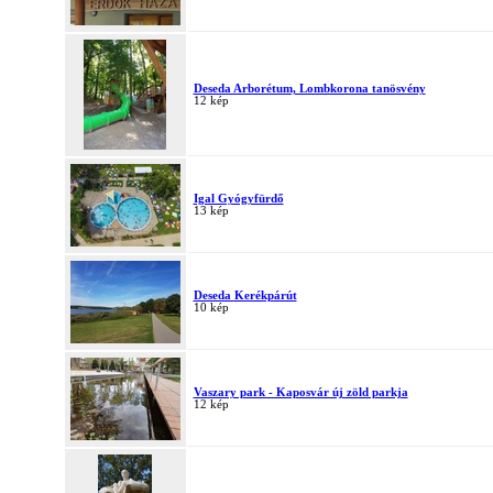
Deseda Arborétum, Lombkorona tanösvény
12 kép
Igal Gyógyfürdő
13 kép
Deseda Kerékpárút
10 kép
Vaszary park - Kaposvár új zöld parkja
12 kép