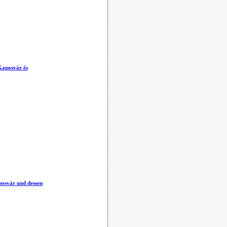
Kaposvár és
posvár und dessen