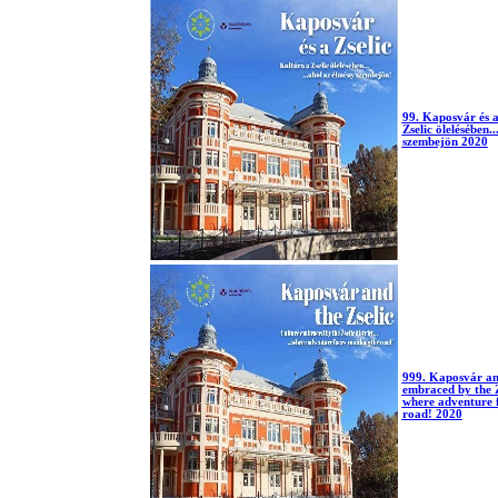
99. Kaposvár és a
Zselic ölelésében.
szembejön 2020
999. Kaposvár and
embraced by the Zse
where adventure f
road! 2020