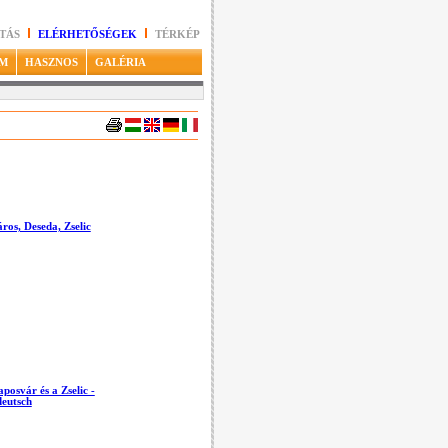
TÁS
ELÉRHETŐSÉGEK
TÉRKÉP
M
HASZNOS
GALÉRIA
ros, Deseda, Zselic
posvár és a Zselic -
deutsch