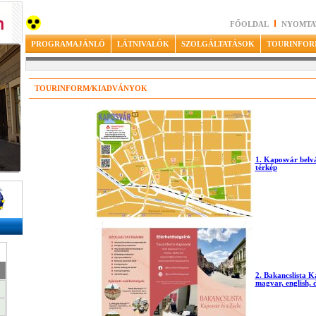
FŐOLDAL
NYOMTA
PROGRAMAJÁNLÓ
LÁTNIVALÓK
SZOLGÁLTATÁSOK
TOURINFOR
TOURINFORM/KIADVÁNYOK
1. Kaposvár belvá
térkép
2. Bakancslista Ka
magyar, english, 