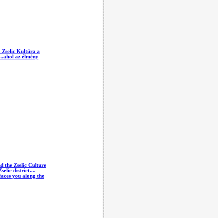
 Zselic Kultúra a
....ahol az élmény
 the Zselic Culture
lic district....
aces you along the