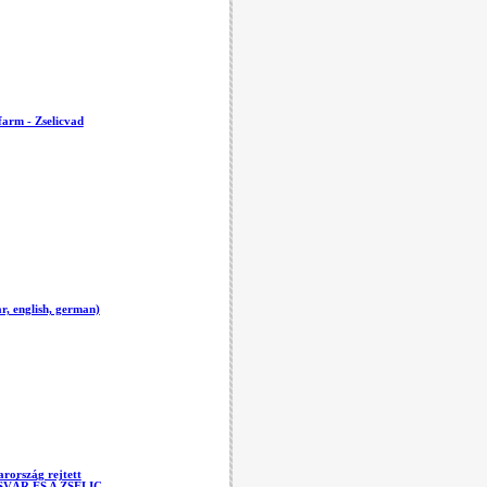
farm - Zselicvad
, english, german)
rország rejtett
OSVÁR ÉS A ZSELIC