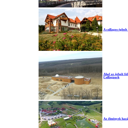
A csillagos égbolt
Ahol az égbolt föld
Csillagpark
Az élmények hazáj