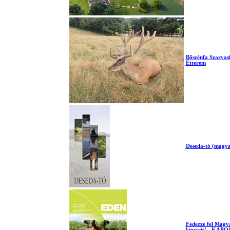
Bőszénfa Szarvas
Étterem
Deseda-tó (magyar
Fedezze fel Magya
kincseit! - KAP