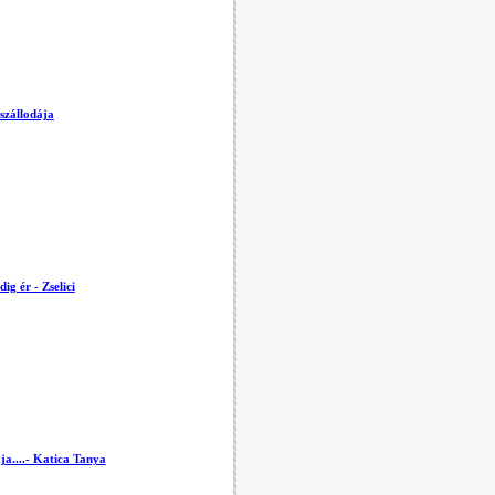
 szállodája
ig ér - Zselici
a....- Katica Tanya