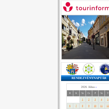
RENDEZVÉNYNAPTÁR
2026. Július
»
H
K
Sz
Cs
P
Sz
V
1
2
3
4
5
6
7
8
9
10
11
12