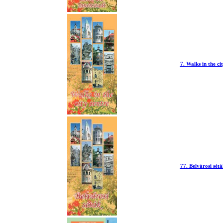
7. Walks in the c
77. Belvárosi sé