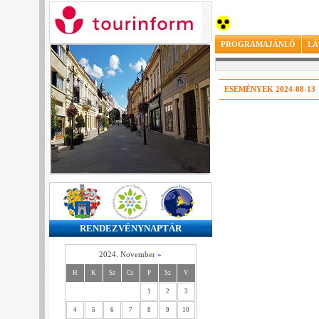
PROGRAMAJÁNLÓ
LÁ
ESEMÉNYEK 2024-08-13
RENDEZVÉNYNAPTÁR
2024. November
»
H
K
Sz
Cs
P
Sz
V
1
2
3
4
5
6
7
8
9
10