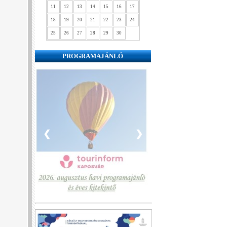
11
12
13
14
15
16
17
18
19
20
21
22
23
24
25
26
27
28
29
30
PROGRAMAJÁNLÓ
❮
❯