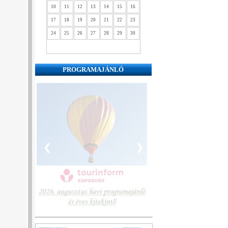
10
11
12
13
14
15
16
17
18
19
20
21
22
23
24
25
26
27
28
29
30
PROGRAMAJÁNLÓ
❮
❯