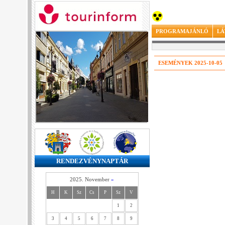
PROGRAMAJÁNLÓ
LÁ
ESEMÉNYEK 2025-10-05
RENDEZVÉNYNAPTÁR
2025. November
»
H
K
Sz
Cs
P
Sz
V
1
2
3
4
5
6
7
8
9