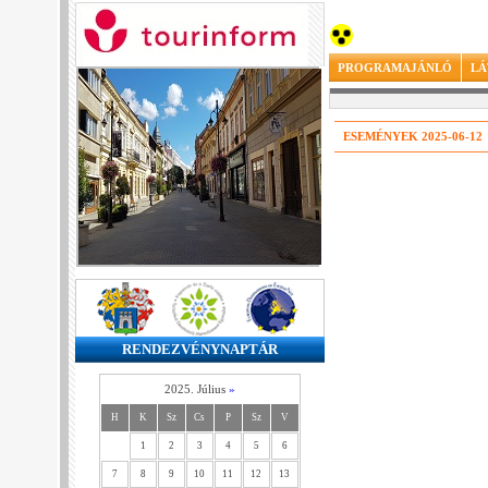
PROGRAMAJÁNLÓ
LÁ
ESEMÉNYEK 2025-06-12
RENDEZVÉNYNAPTÁR
2025. Július
»
H
K
Sz
Cs
P
Sz
V
1
2
3
4
5
6
7
8
9
10
11
12
13