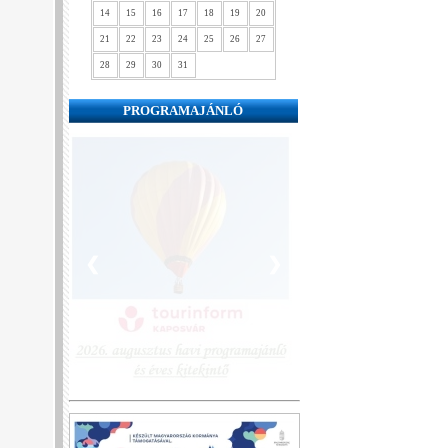
14
15
16
17
18
19
20
21
22
23
24
25
26
27
28
29
30
31
PROGRAMAJÁNLÓ
❮
❯