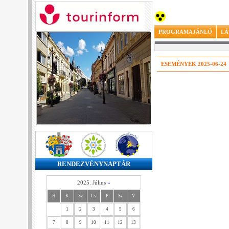
PROGRAMAJÁNLÓ
LÁ
ESEMÉNYEK 2025-06-24
RENDEZVÉNYNAPTÁR
2025. Július
»
H
K
Sz
Cs
P
Sz
V
1
2
3
4
5
6
7
8
9
10
11
12
13