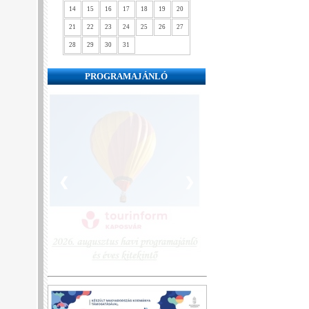
14
15
16
17
18
19
20
21
22
23
24
25
26
27
28
29
30
31
PROGRAMAJÁNLÓ
❮
❯