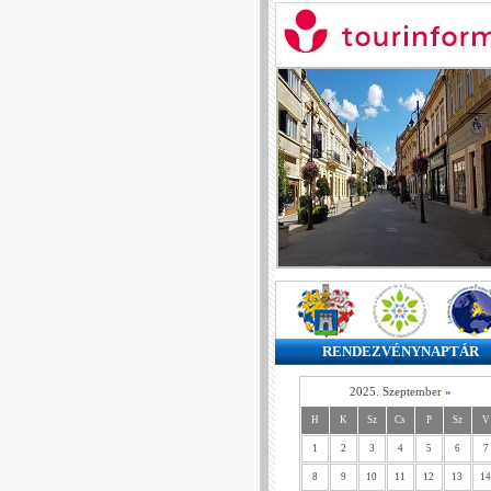
RENDEZVÉNYNAPTÁR
2025. Szeptember
»
H
K
Sz
Cs
P
Sz
V
1
2
3
4
5
6
7
8
9
10
11
12
13
14