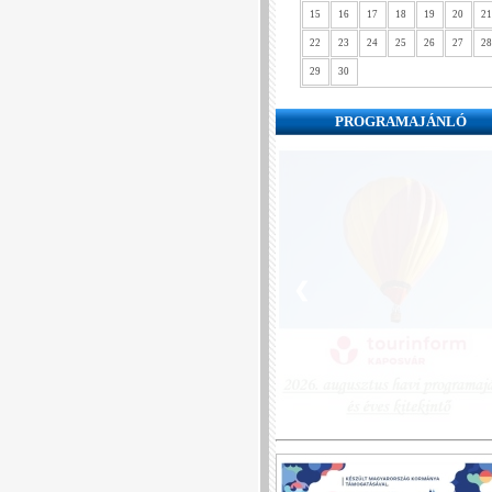
15
16
17
18
19
20
21
22
23
24
25
26
27
28
29
30
PROGRAMAJÁNLÓ
❮