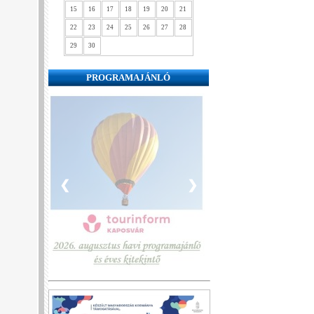
15
16
17
18
19
20
21
22
23
24
25
26
27
28
29
30
PROGRAMAJÁNLÓ
❮
❯