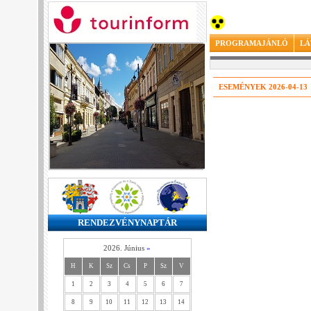
PROGRAMAJÁNLÓ
LÁ
ESEMÉNYEK 2026-04-13
RENDEZVÉNYNAPTÁR
2026. Június
»
H
K
Sz
Cs
P
Sz
V
1
2
3
4
5
6
7
8
9
10
11
12
13
14