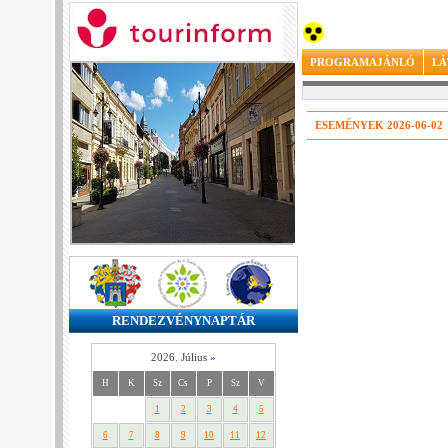
PROGRAMAJÁNLÓ
LÁ
ESEMÉNYEK 2026-06-02
RENDEZVÉNYNAPTÁR
2026. Július
»
H
K
Sz
Cs
P
Sz
V
1
2
3
4
5
6
7
8
9
10
11
12