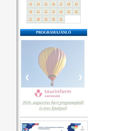
13
14
15
16
17
18
19
20
21
22
23
24
25
26
27
28
29
30
31
PROGRAMAJÁNLÓ
❮
❯