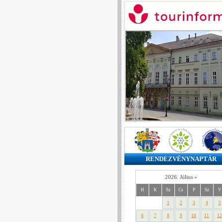
RENDEZVÉNYNAPTÁR
2026. Július
»
H
K
Sz
Cs
P
Sz
V
1
2
3
4
5
6
7
8
9
10
11
12