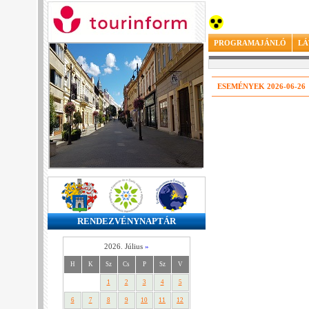
PROGRAMAJÁNLÓ
LÁ
ESEMÉNYEK 2026-06-26
RENDEZVÉNYNAPTÁR
2026. Július
»
H
K
Sz
Cs
P
Sz
V
1
2
3
4
5
6
7
8
9
10
11
12