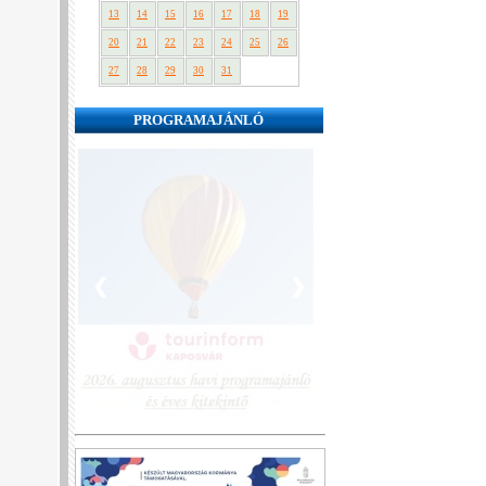
13
14
15
16
17
18
19
20
21
22
23
24
25
26
27
28
29
30
31
PROGRAMAJÁNLÓ
❮
❯