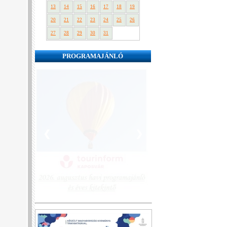
13
14
15
16
17
18
19
20
21
22
23
24
25
26
27
28
29
30
31
PROGRAMAJÁNLÓ
❮
❯