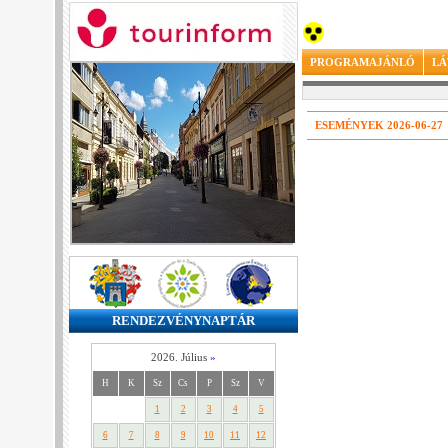
PROGRAMAJÁNLÓ
LÁ
ESEMÉNYEK 2026-06-27
RENDEZVÉNYNAPTÁR
2026. Július
»
H
K
Sz
Cs
P
Sz
V
1
2
3
4
5
6
7
8
9
10
11
12