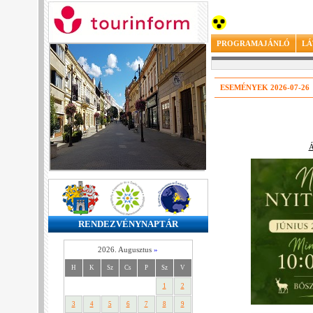
PROGRAMAJÁNLÓ
LÁ
ESEMÉNYEK 2026-07-26
Á
RENDEZVÉNYNAPTÁR
2026. Augusztus
»
H
K
Sz
Cs
P
Sz
V
1
2
3
4
5
6
7
8
9