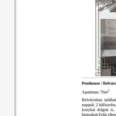
Penthouse / Belvárosi
2
Apartman: 76m
Belvárosban találha
nappali, 2 hálószoba
konyhai dolgok is, 
biztosított.Felár ell