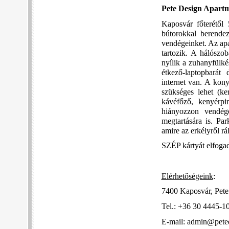
Pete Design Apar
Kaposvár főterétől 
bútorokkal berendez
vendégeinket. Az apa
tartozik. A hálószo
nyílik a zuhanyfülké
étkező-laptopbarát
internet van. A kon
szükséges lehet (ke
kávéfőző, kenyérpi
hiányozzon vendége
megtartására is. Par
amire az erkélyről r
SZÉP kártyát elfo
Elérhetőségeink
:
7400 Kaposvár, Pete 
Tel.: +36 30 4445-1
E-mail: admin@pete