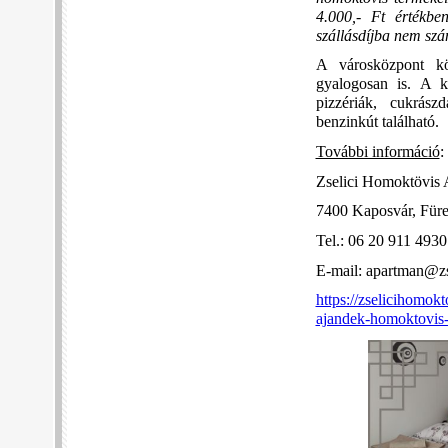
4.000,- Ft értékbe
szállásdíjba nem szá
A városközpont kö
gyalogosan is. A k
pizzériák, cukrász
benzinkút található.
További információ
:
Zselici Homoktövis
7400 Kaposvár, Füre
Tel.: 06 20 911 493
E-mail: apartman@zs
https://zselicihomok
ajandek-homoktovis-