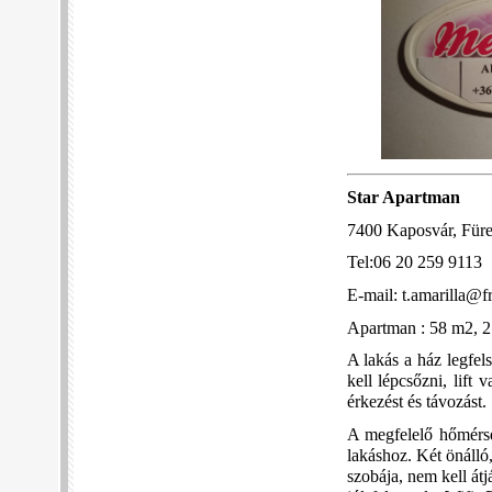
Star Apartman
7400 Kaposvár, Füred
Tel:06 20 259 9113
E-mail: t.amarilla@f
Apartman : 58 m2, 2
A lakás a ház legfel
kell lépcsőzni, lift 
érkezést és távozást.
A megfelelő hőmérsék
lakáshoz. Két önálló
szobája, nem kell át