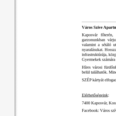
Város Szíve Apart
Kaposvár főterén,
garzonunkban várjuk
valamint a sétáló u
nyaralásukat. Hossza
infrastruktúrája, köz
Gyermekek számára já
Híres városi fürdőn
belül találhatók. Mi
SZÉP kártyát elfog
Elérhetőségeink
:
7400 Kaposvár, Kossu
Facebook: Város szí