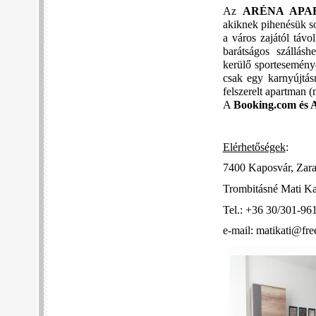
Az
ARÉNA APA
akiknek pihenésük so
a város zajától távol
barátságos szállás
kerülő sporteseménye
csak egy karnyújtás
felszerelt apartman 
A
Booking.com és 
Elérhetőségek
:
7400 Kaposvár, Zara
Trombitásné Mati Ka
Tel.: +36 30/301-96
e-mail:
matikati@free