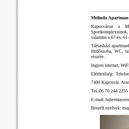
Melinda Apartman
Kaposváron a Me
Sportkomplexumo
valamint a 67-es, 61
Társasházi apartmanb
fürdőszoba, WC, tal
részére.
Ingyen internet, WiFi
Elérhetőség: Telefo
7400 Kaposvár, Ara
Tel.:06 70 244 225
E-mail: habermayer
Beszélt nyelvek: mag