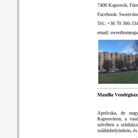
7400 Kaposvár, Füred
Facebook: Sweet-ho
Tel.: +36 70 366-33
email: sweethomea
Manilla Vendégház
Aprócska, de nagyo
Kaposváron, a vasút
szívében a színházz
szálláshelyünkön, é