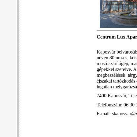
Centrum Lux Apa
Kaposvár belvárosáb
néven 80 nm-es, kéts
mosó-szárítógép, mas
gépekkel szerelve. A
megbeszélések, tárgy
éjszakai tartózkodás
ingatlan mélygarázsá
7400 Kaposvár, Telek
Telefonszám: 06 30 
E-mail: skaposvar@v