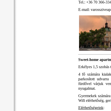
Tel.: +36 70 366-33
E-mail:
varosszivea
Sweet-home apart
Erkélyes 1,5 szobás t
4 fő számára kialakí
parkosított udvarra
fürdővel várjuk ve
nyugalmat.
Gyermekek számára j
Wifi elérhetőség, ge
Elérhetőségeink
: