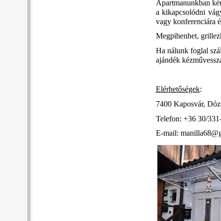
Apartmanunkban kény
a kikapcsolódni vágy
vagy konferenciára é
Megpihenhet, grillez
Ha nálunk foglal szál
ajándék kézművessza
Elérhetőségek
:
7400 Kaposvár, Dózs
Telefon: +36 30/331
E-mail: manilla68@