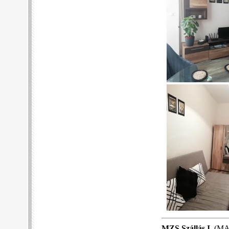
MZS Szállás I.
(MA