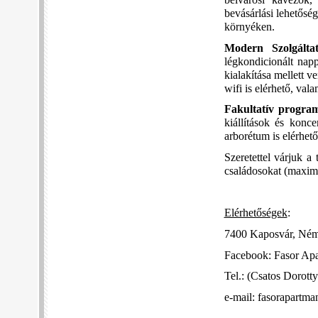
belvárosi kávézók
bevásárlási lehetőség
környéken.
Modern Szolgálta
légkondicionált napp
kialakítása mellett 
wifi is elérhető, val
Fakultatív progra
kiállítások és konc
arborétum is elérhet
Szeretettel várjuk a
családosokat (maxim
Elérhetőségek
:
7400 Kaposvár, Német
Facebook: Fasor Ap
Tel.: (Csatos Dorott
e-mail: fasorapart