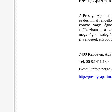
Prestige Apartman
A Prestige Apartman
és designnal rendelk
konyha vagy légkon
találkozhatnak a v
megvilágított sótéglá
a vendégek egyből be
7400 Kaposvár, Ady
Tel: 06 82 411 130
E-mail: info@pergo
http://prestigeapartm