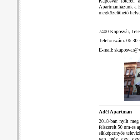
Kaposvár főterét, 
Apartmanházunk a Főt
megközelíthető helye
7400 Kaposvár, Telek
Telefonszám: 06 30 
E-mail: skaposvar@v
Adél Apartman
2018-ban nyílt meg 
felszerelt 50 nm-es 
síkképernyős televíz
van még egy egysz