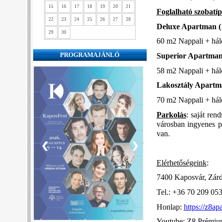
15
16
17
18
19
20
21
Foglalható szobatí
22
23
24
25
26
27
28
Deluxe Apartman (
29
30
60 m2 Nappali + hál
PROGRAMAJÁNLÓ
Superior Apartman 
58 m2 Nappali + háló
Lakosztály Apartma
70 m2 Nappali + hál
Parkolás
: saját ren
városban ingyenes pa
van.
❮
❯
Elérhetőségeink
:
7400 Kaposvár, Zárda
Tel.: +36 70 209 05
Honlap:
https://z8ap
Youtube: Z8 Prémi