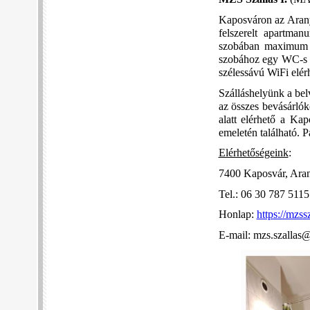
Kaposváron az Arany 
felszerelt apartma
szobában maximum 4
szobához egy WC-s f
szélessávú WiFi elér
Szálláshelyünk a bel
az összes bevásárlók
alatt elérhető a Ka
emeletén található. P
Elérhetőségeink
:
7400 Kaposvár, Aran
Tel.: 06 30 787 5115
Honlap:
https://mzss
E-mail: mzs.szallas