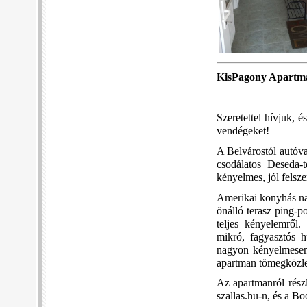
KisPagony Apart
Szeretettel hívjuk, 
vendégeket!
A Belvárostól autóva
csodálatos Deseda-
kényelmes, jól felsz
Amerikai konyhás na
önálló terasz ping-p
teljes kényelemről.
mikró, fagyasztós 
nagyon kényelmesen e
apartman tömegközle
Az apartmanról rész
szallas.hu-n, és a B