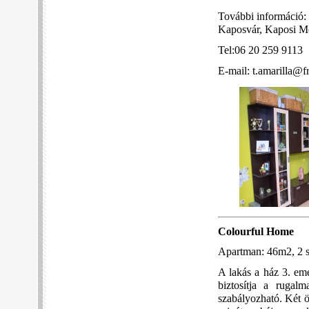
További információ:
Kaposvár, Kaposi M
Tel:06 20 259 9113
E-mail: t.amarilla@f
Colourful Home
Apartman: 46m2, 2 s
A lakás a ház 3. emel
biztosítja a rugalm
szabályozható. Két ö