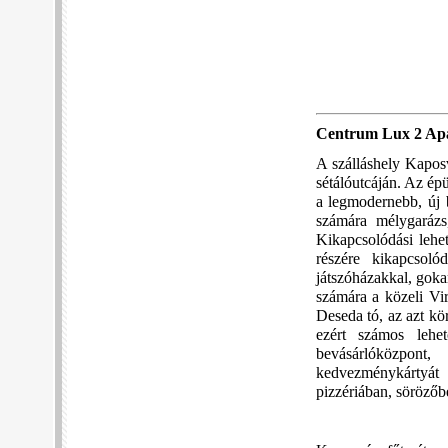
Centrum Lux 2 A
A szálláshely Kapos
sétálóutcáján. Az épü
a legmodernebb, új 
számára mélygarázs,
Kikapcsolódási lehe
részére kikapcsol
játszóházakkal, goka
számára a közeli Vir
Deseda tó, az azt kö
ezért számos lehet
bevásárlóközpo
kedvezménykártyát 
pizzériában, sörözőb