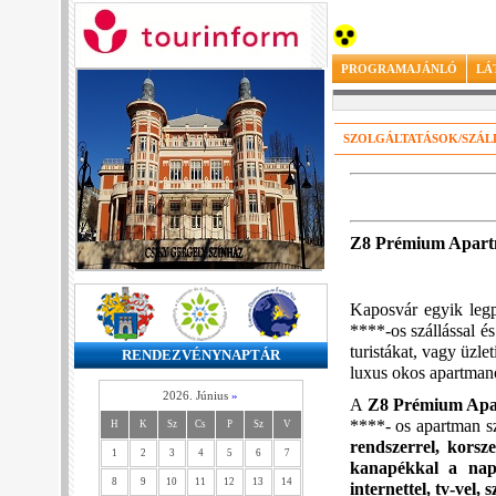
PROGRAMAJÁNLÓ
LÁ
SZOLGÁLTATÁSOK/SZÁ
Z8 Prémium Apart
Kaposvár egyik legp
****-os szállással é
turistákat, vagy üzle
RENDEZVÉNYNAPTÁR
luxus okos apartma
2026. Június
»
​A
Z8 Prémium Ap
****- os apartman s
H
K
Sz
Cs
P
Sz
V
rendszerrel, korsz
1
2
3
4
5
6
7
kanapékkal a nap
8
9
10
11
12
13
14
internettel, tv-vel,