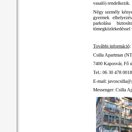
vasaló) rendelkezik.
Négy személy kényelm
gyermek elhelyezés
parkolása biztosí
tömegközlekedéssel 
További információ
:
Csilla Apartman (
NT
7400 Kaposvár, Fő u
Tel.: 06 30 478 0018
E-mail:
javoscsilla
Messenger: Csilla A