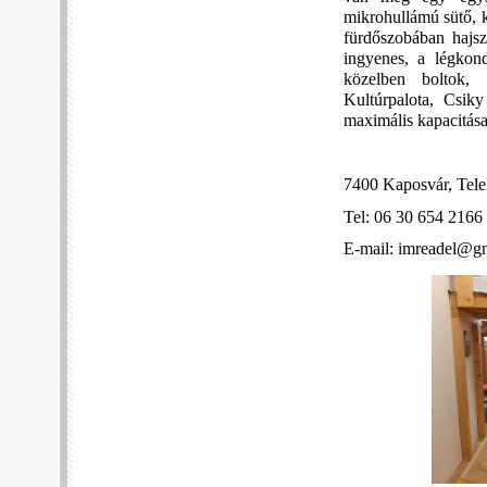
mikrohullámú sütő, k
fürdőszobában hajsz
ingyenes, a légkond
közelben boltok, 
Kultúrpalota, Csik
maximális kapacitása 
7400 Kaposvár, Telek
Tel: 06 30 654 2166
E-mail: imreadel@g