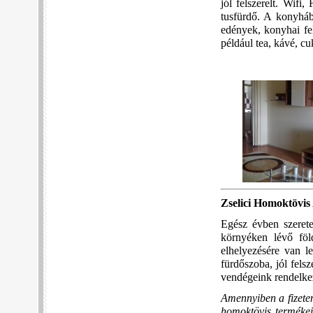
jól felszerelt. Wifi,
tusfürdő. A konyháb
edények, konyhai fe
például tea, kávé, cuk
Zselici Homoktövi
Egész évben szerete
környéken lévő föl
elhelyezésére van le
fürdőszoba, jól fels
vendégeink rendelke
Amennyiben a fizeten
homoktövis termékein