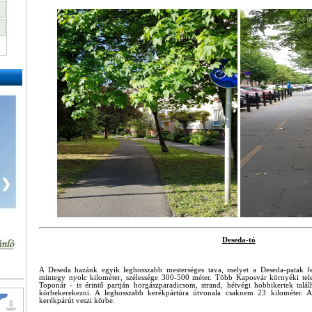
❯
Deseda-tó
A Deseda hazánk egyik leghosszabb mesterséges tava, melyet a Deseda-patak fel
mintegy nyolc kilométer, szélessége 300-500 méter. Több Kaposvár környéki telep
Toponár - is érintő partján horgászparadicsom, strand, hétvégi hobbikertek talál
körbekerekezni. A leghosszabb kerékpártúra útvonala csaknem 23 kilométer. A
kerékpárút veszi körbe.