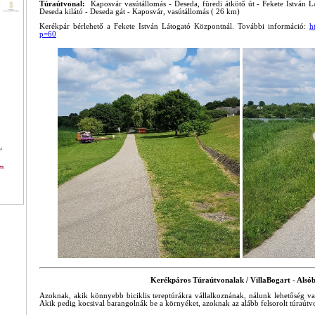
Túraútvonal:
Kaposvár vasútállomás - Deseda, füredi átkötő út - Fekete István 
Deseda kilátó - Deseda gát - Kaposvár, vasútállomás ( 26 km)
Kerékpár bérlehető a Fekete István Látogató Központnál. További információ:
h
p=60
Kerékpáros Túraútvonalak / VillaBogart - Alsó
Azoknak, akik könnyebb biciklis tereptúrákra vállalkoznának, nálunk lehetőség va
Akik pedig kocsival barangolnák be a környéket, azoknak az alább felsorolt túraútvo