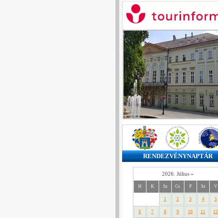
RENDEZVÉNYNAPTÁR
2026. Július
»
H
K
Sz
Cs
P
Sz
V
1
2
3
4
5
6
7
8
9
10
11
12