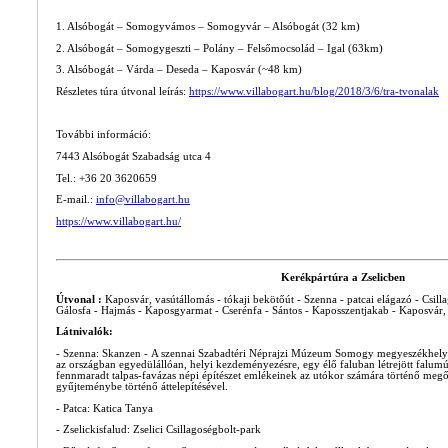
1. Alsóbogát – Somogyvámos – Somogyvár – Alsóbogát (32 km)
2. Alsóbogát – Somogygeszti – Polány – Felsőmocsolád – Igal (63km)
3. Alsóbogát – Várda – Deseda – Kaposvár (~48 km)
Részletes túra útvonal leírás:
https://www.villabogart.hu/blog/2018/3/6/tra-tvonalak
További információ:
7443 Alsóbogát Szabadság utca 4
Tel.: +36 20 3620659
E-mail.:
info@villabogart.hu
https://www.villabogart.hu/
Kerékpártúra a Zselicben
Útvonal :
Kaposvár, vasútállomás - tókaji bekötőút - Szenna - patcai elágazó - Csill
Gálosfa - Hajmás - Kaposgyarmat - Cserénfa - Sántos - Kaposszentjakab - Kaposvár,
Látnivalók:
- Szenna: Skanzen - A szennai Szabadtéri Néprajzi Múzeum Somogy megyeszékhelyétő
az országban egyedülállóan, helyi kezdeményezésre, egy élő faluban létrejött falu
fennmaradt talpas-favázas népi építészet emlékeinek az utókor számára történő megőr
gyűjteménybe történő áttelepítésével.
- Patca: Katica Tanya
- Zselickisfalud: Zselici Csillagoségbolt-park