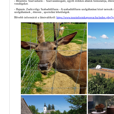
- Bőszénfa: Szarvasfarm - Szarvassimogató, egyéb érdekes állatok bemutatója, étterem
vendégeket.
- Hajmás: Zselicvölgy Szabadidőfarm - A szabadidőfarm szolgáltatásai közé tartozik sz
szolgáltatások , étterem , sportolási lehetőségek.
Bővebb információ a látnivalókról:
https://www.tourinformkaposvar.hu/index.php?