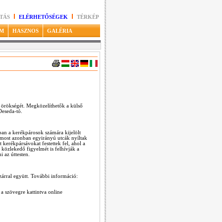
TÁS
ELÉRHETŐSÉGEK
TÉRKÉP
M
HASZNOS
GALÉRIA
s örökségét. Megközelíthetők a külső
Deseda-tó.
ban a kerékpárosok számára kijelölt
 most azonban egyirányú utcák nyíltak
erékpársávokat festettek fel, ahol a
 közlekedő figyelmét is felhívják a
i az úttesten.
árral együtt. További információ:
a szövegre kattintva online