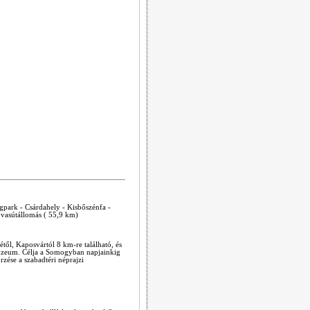
agpark - Csárdahely - Kisbőszénfa -
 vasútállomás ( 55,9 km)
l, Kaposvártól 8 km-re található, és
múzeum. Célja a Somogyban napjainkig
zése a szabadtéri néprajzi