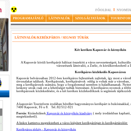
FŐOLDAL
NYOMTA
PROGRAMAJÁNLÓ
LÁTNIVALÓK
SZOLGÁLTATÁSOK
TOURINFOR
LÁTNIVALÓK/KERÉKPÁROS / SEGWAY TÚRÁK
Két keréken Kaposvár és környékén
A Kaposvár körüli kerékpárút hálózat összeköti a város nevezetteségeit, kulturáli
városrészek látnivalói, a Zselic, és körülkerekezhető a 
Kerékpáros közlekedés Kaposváron
Kaposvár belvárosában 2012-ben kerékpáros fejlesztések zajlottak, így most a város
útvonalakat találunk. Kerékpárutak, kerékpársávok eddig is voltak már a városban,
meg a kerékpárosok számára, hogy a forgalommal szemben is haladhassanak. Nyitott k
keskeny utcák csak ezt a lehetőséget tudták biztosítani. A kerékpáros nyomok a többi
kerékpárosok közlekedésére, és a két keréken közlekedőknek is segítenek tájékozódn
A kaposvári Tourinform irodában bérelhet hagyományos kerékpárt is bukósisakkal, z
7400 Kaposvár, Fő u 8. Tel.:82/512-921
Forrás
: Kirándulások
Kaposvár és környékén kiadvány
( mely irodánkban kapható, 
megtekinthető).
A linkre kattintva megtekintheti a város kiépített kerékpárútjait és kerékpártárolóit:
Kerékpáros térkép - Kaposvár és környékén