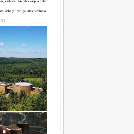
, vadászati kiállítás várja a betérő
álláshely - szolgáltatás, wellness -
p=81