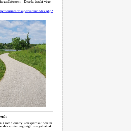
Látogatóközpont - Deseda északi vége -
ttp://tourinformkaposvar.hu/index.php?
bogát
n Cross Country kerékpárokat bérelni.
nalak szintén segítségül szolgálhatnak.