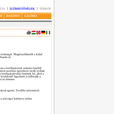
TÁS
ELÉRHETŐSÉGEK
TÉRKÉP
M
HASZNOS
GALÉRIA
s örökségét. Megközelíthetők a külső
Deseda-tó.
ban a kerékpárosok számára kijelölt
 most azonban egyirányú utcák nyíltak
erékpársávokat festettek fel, ahol a
 közlekedő figyelmét is felhívják a
i az úttesten.
árral együtt. További információ:
a szövegre kattintva online