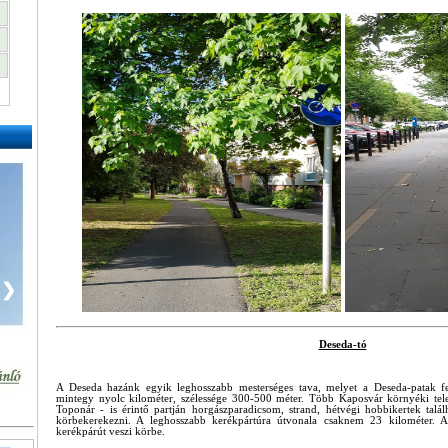
❯
Deseda-tó
A Deseda hazánk egyik leghosszabb mesterséges tava, melyet a Deseda-patak fel
mintegy nyolc kilométer, szélessége 300-500 méter. Több Kaposvár környéki telep
Toponár - is érintő partján horgászparadicsom, strand, hétvégi hobbikertek talál
körbekerekezni. A leghosszabb kerékpártúra útvonala csaknem 23 kilométer. A
kerékpárút veszi körbe.