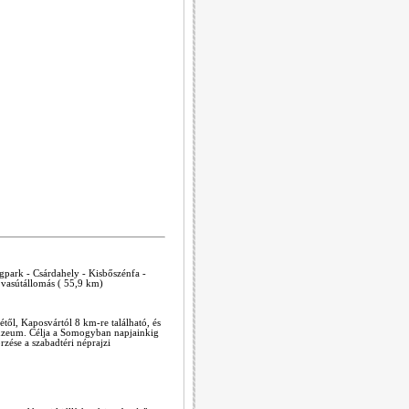
agpark - Csárdahely - Kisbőszénfa -
 vasútállomás ( 55,9 km)
l, Kaposvártól 8 km-re található, és
múzeum. Célja a Somogyban napjainkig
zése a szabadtéri néprajzi