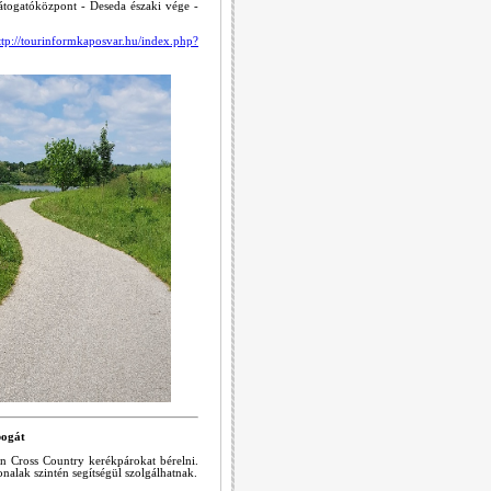
Látogatóközpont - Deseda északi vége -
ttp://tourinformkaposvar.hu/index.php?
bogát
n Cross Country kerékpárokat bérelni.
nalak szintén segítségül szolgálhatnak.