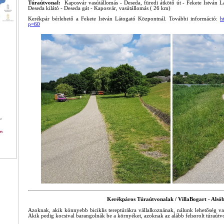
Túraútvonal:
Kaposvár vasútállomás - Deseda, füredi átkötő út - Fekete István 
Deseda kilátó - Deseda gát - Kaposvár, vasútállomás ( 26 km)
Kerékpár bérlehető a Fekete István Látogató Központnál. További információ:
h
p=60
Kerékpáros Túraútvonalak / VillaBogart - Alsó
Azoknak, akik könnyebb biciklis tereptúrákra vállalkoznának, nálunk lehetőség va
Akik pedig kocsival barangolnák be a környéket, azoknak az alább felsorolt túraútvo