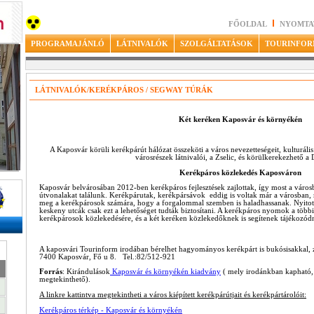
FŐOLDAL
NYOMTA
PROGRAMAJÁNLÓ
LÁTNIVALÓK
SZOLGÁLTATÁSOK
TOURINFOR
LÁTNIVALÓK/KERÉKPÁROS / SEGWAY TÚRÁK
Két keréken Kaposvár és környékén
A Kaposvár körüli kerékpárút hálózat összeköti a város nevezetteségeit, kulturáli
városrészek látnivalói, a Zselic, és körülkerekezhető a 
Kerékpáros közlekedés Kaposváron
Kaposvár belvárosában 2012-ben kerékpáros fejlesztések zajlottak, így most a város
útvonalakat találunk. Kerékpárutak, kerékpársávok eddig is voltak már a városban,
meg a kerékpárosok számára, hogy a forgalommal szemben is haladhassanak. Nyitott k
keskeny utcák csak ezt a lehetőséget tudták biztosítani. A kerékpáros nyomok a többi
kerékpárosok közlekedésére, és a két keréken közlekedőknek is segítenek tájékozódn
A kaposvári Tourinform irodában bérelhet hagyományos kerékpárt is bukósisakkal, z
7400 Kaposvár, Fő u 8. Tel.:82/512-921
Forrás
: Kirándulások
Kaposvár és környékén kiadvány
( mely irodánkban kapható, 
megtekinthető).
A linkre kattintva megtekintheti a város kiépített kerékpárútjait és kerékpártárolóit:
Kerékpáros térkép - Kaposvár és környékén