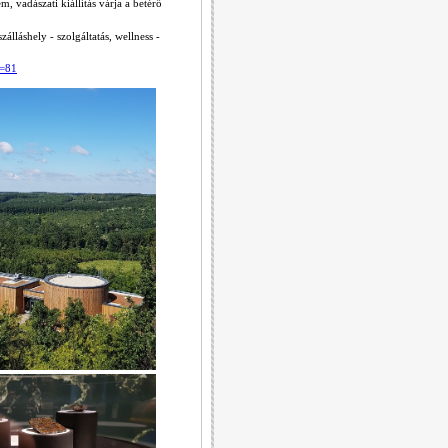
, vadászati kiállítás várja a betérő
álláshely - szolgáltatás, wellness -
p=81