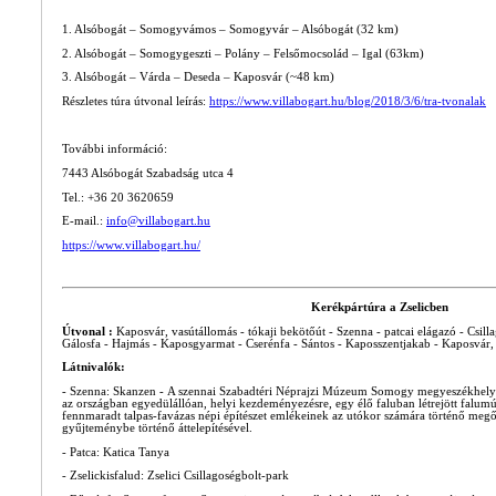
1. Alsóbogát – Somogyvámos – Somogyvár – Alsóbogát (32 km)
2. Alsóbogát – Somogygeszti – Polány – Felsőmocsolád – Igal (63km)
3. Alsóbogát – Várda – Deseda – Kaposvár (~48 km)
Részletes túra útvonal leírás:
https://www.villabogart.hu/blog/2018/3/6/tra-tvonalak
További információ:
7443 Alsóbogát Szabadság utca 4
Tel.: +36 20 3620659
E-mail.:
info@villabogart.hu
https://www.villabogart.hu/
Kerékpártúra a Zselicben
Útvonal :
Kaposvár, vasútállomás - tókaji bekötőút - Szenna - patcai elágazó - Csill
Gálosfa - Hajmás - Kaposgyarmat - Cserénfa - Sántos - Kaposszentjakab - Kaposvár,
Látnivalók:
- Szenna: Skanzen - A szennai Szabadtéri Néprajzi Múzeum Somogy megyeszékhelyétő
az országban egyedülállóan, helyi kezdeményezésre, egy élő faluban létrejött falu
fennmaradt talpas-favázas népi építészet emlékeinek az utókor számára történő megőr
gyűjteménybe történő áttelepítésével.
- Patca: Katica Tanya
- Zselickisfalud: Zselici Csillagoségbolt-park