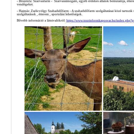
- Bőszénfa: Szarvasfarm - Szarvassimogató, egyéb érdekes állatok bemutatója, étterem
vendégeket.
- Hajmás: Zselicvölgy Szabadidőfarm - A szabadidőfarm szolgáltatásai közé tartozik sz
szolgáltatások , étterem , sportolási lehetőségek.
Bővebb információ a látnivalókról:
https://www.tourinformkaposvar.hu/index.php?