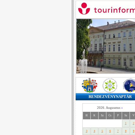
RENDEZVÉNYNAPTÁR
2026. Augusztus
»
H
K
Sz
Cs
P
Sz
V
1
2
3
4
5
6
7
8
9