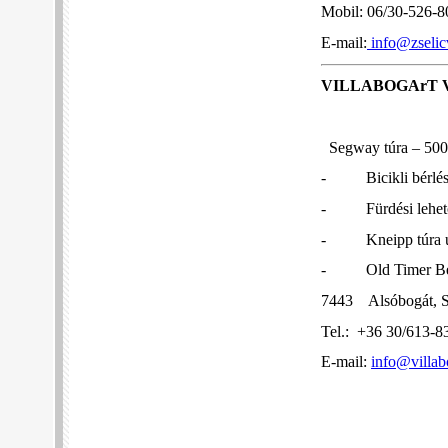
Mobil: 06/30-526-8
E-mail:
info@zselic
VILLABOGArT V
Segway túra – 5000
- Bicikli bérlés –
- Fürdési lehetős
- Kneipp túra út
- Old Timer Bérlé
7443 Alsóbogát, S
Tel.:
+36 30/613-8
E-mail:
info@villab