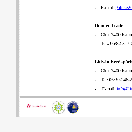
- E-mail:
gabike2
Donner Trade
- Cím: 7400 Kaposv
- Tel.: 06/82-317
Littván Kerékpárb
- Cím: 7400 Kaposv
- Tel: 06/30-246
- E-mail:
info@li