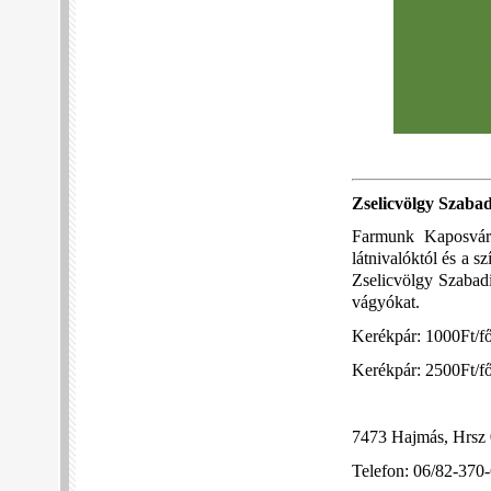
Zselicvölgy Szaba
Farmunk Kaposvárt
látnivalóktól és a 
Zselicvölgy Szabadi
vágyókat.
Kerékpár: 1000Ft/fő
Kerékpár: 2500Ft/f
7473 Hajmás, Hrsz 
Telefon: 06/82-370