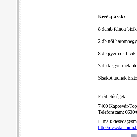
Kerékpárok:
8 darab felnőtt bici
2 db női háromnegye
8 db gyermek bicikl
3 db kisgyermek bic
Sisakot tudnak bizto
Elérhetőségek:
7400 Kaposvár-Top
Telefonszám: 0630/8
E-mail: deseda@s
http://deseda.smmi.