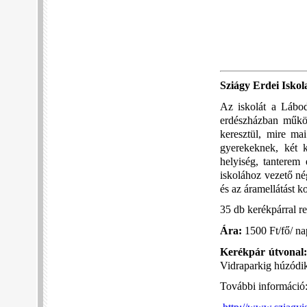
Sziágy Erdei Iskol
Az iskolát a Lábod
erdészházban működ
keresztül, mire ma
gyerekeknek, két 
helyiség, tanterem 
iskolához vezető nég
és az áramellátást ko
35 db kerékpárral r
Ára:
1500 Ft/fő/ na
Kerékpár útvonal:
Vidraparkig húzódik 
További információ