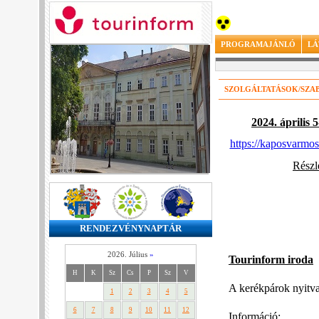
PROGRAMAJÁNLÓ
LÁ
SZOLGÁLTATÁSOK/SZA
2024. április 
https://kaposvarmos
Részl
RENDEZVÉNYNAPTÁR
2026. Július
»
Tourinform iroda
H
K
Sz
Cs
P
Sz
V
A kerékpárok nyitva
1
2
3
4
5
6
7
8
9
10
11
12
Információ: