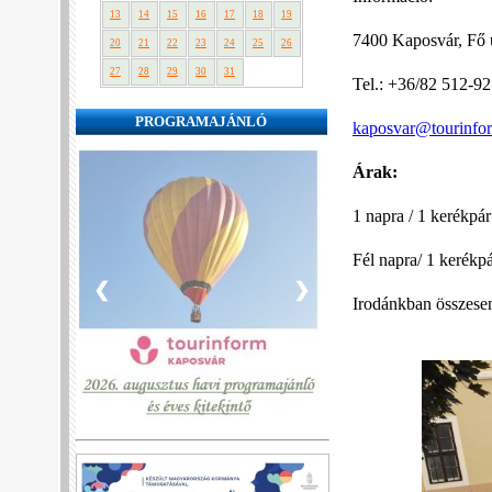
13
14
15
16
17
18
19
7400 Kaposvár, Fő u
20
21
22
23
24
25
26
27
28
29
30
31
Tel.: +36/82 512-9
PROGRAMAJÁNLÓ
kaposvar@tourinfo
Árak
:
1 napra / 1 kerékpá
Fél napra/ 1 kerékp
❮
❯
Irodánkban összesen 