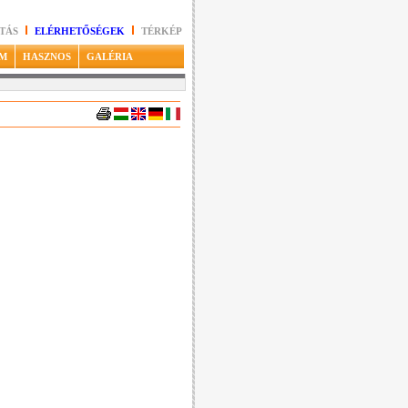
TÁS
ELÉRHETŐSÉGEK
TÉRKÉP
M
HASZNOS
GALÉRIA