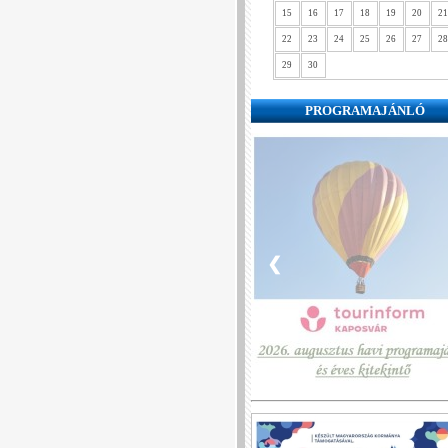
15
16
17
18
19
20
21
22
23
24
25
26
27
28
29
30
PROGRAMAJÁNLÓ
❮