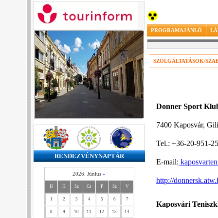
PROGRAMAJÁNLÓ
LÁ
SZOLGÁLTATÁSOK/SZAB
Donner Sport Klub
7400 Kaposvár, Gili
Tel.: +36-20-951-2
RENDEZVÉNYNAPTÁR
E-mail:
kaposvarte
2026. Június
»
http://donnersk.atw.
H
K
Sz
Cs
P
Sz
V
1
2
3
4
5
6
7
Kaposvári Teniszkl
8
9
10
11
12
13
14