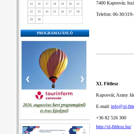
7400 Kaposvár, Iszá
15
16
17
18
19
20
21
22
23
24
25
26
27
28
Telefon: 06-30/319-
29
30
PROGRAMAJÁNLÓ
❮
❯
XL Fittlesz
Kaposvár, Arany Já
E-mail:
info@xl-fitt
+36 82 526 300
http://xl-fittlesz.hu/