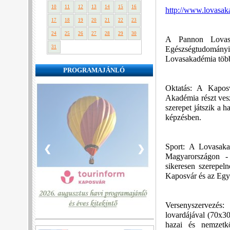
10
11
12
13
14
15
16
http://www.lovasak
17
18
19
20
21
22
23
24
25
26
27
28
29
30
A Pannon Lovasa
31
Egészségtudomány
Lovasakadémia több 
PROGRAMAJÁNLÓ
Oktatás: A Kaposv
Akadémia részt ves
szerepet játszik a 
képzésben.
Sport: A Lovasaka
❮
❯
Magyarországon - 
sikeresen szerepel
Kaposvár és az Egy
Versenyszervezé
lovardájával (70x30
hazai és nemzetk