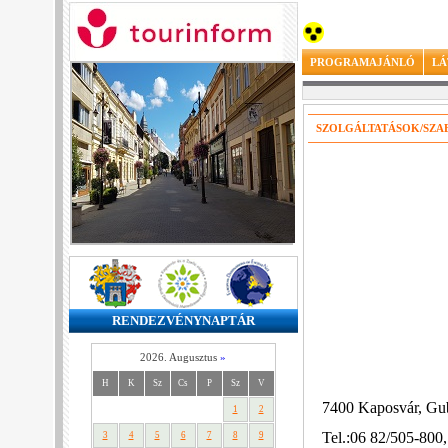
PROGRAMAJÁNLÓ
LÁ
SZOLGÁLTATÁSOK/SZA
RENDEZVÉNYNAPTÁR
2026. Augusztus
»
H
K
Sz
Cs
P
Sz
V
7400 Kaposvár, Gub
1
2
Tel.:06
82/505-800,
3
4
5
6
7
8
9