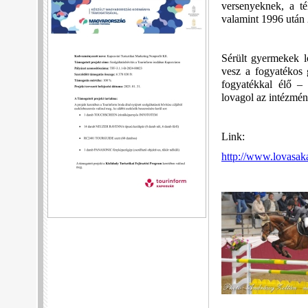
versenyeknek, a té
valamint 1996 után 
Sérült gyermekek l
vesz a fogyatékos 
fogyatékkal élő –
lovagol az intézmé
Link:
http://www.lovasak