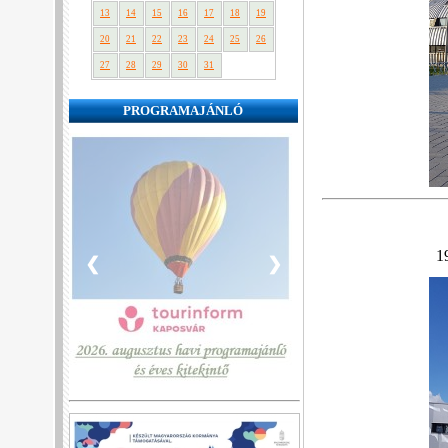
13
14
15
16
17
18
19
20
21
22
23
24
25
26
27
28
29
30
31
PROGRAMAJÁNLÓ
1
❮
❯