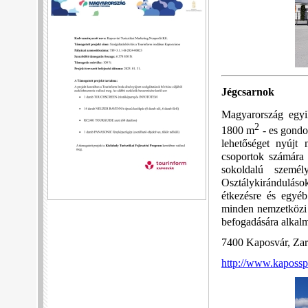
Jégcsarnok
Magyarország egyik
2
1800 m
- es gondoz
lehetőséget nyújt 
csoportok számára 
sokoldalú személ
Osztálykiránduláso
étkezésre és egyéb
minden nemzetközi 
befogadására alkal
7400 Kaposvár, Zara
http://www.kapossp