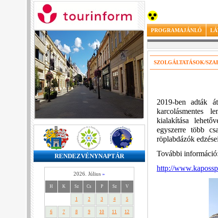
PROGRAMAJÁNLÓ
LÁ
SZOLGÁLTATÁSOK/SZA
2019-ben adták át
karcolásmentes le
kialakítása lehet
egyszerre több cs
röplabdázók edzései
További információ
RENDEZVÉNYNAPTÁR
http://www.kapossp
2026. Július
»
H
K
Sz
Cs
P
Sz
V
1
2
3
4
5
6
7
8
9
10
11
12