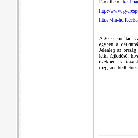
E-mail cím:
kekima
http://www.gyeresp
https://hu-hu.faceb
A 2016-ban átadásra
egyben a dél-dunán
Jelenleg az ország
lelki fejlődését hiv
években is továb
megismerkedhetnek e