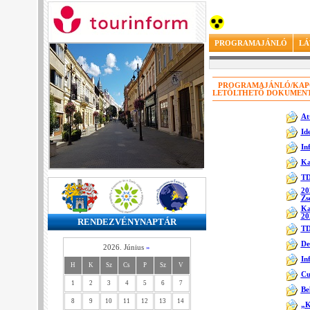
PROGRAMAJÁNLÓ
LÁ
PROGRAMAJÁNLÓ/KAPOS
LETÖLTHETŐ DOKUMEN
At
Id
In
Ka
TD
20
Zse
Ka
20
RENDEZVÉNYNAPTÁR
TD
De
2026. Június
»
In
H
K
Sz
Cs
P
Sz
V
Cu
1
2
3
4
5
6
7
Be
8
9
10
11
12
13
14
„