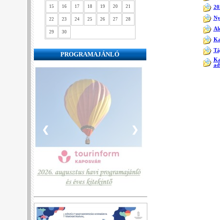
15
16
17
18
19
20
21
20
Ny
22
23
24
25
26
27
28
Al
29
30
Ka
Tá
PROGRAMAJÁNLÓ
Ka
ad
❮
❯