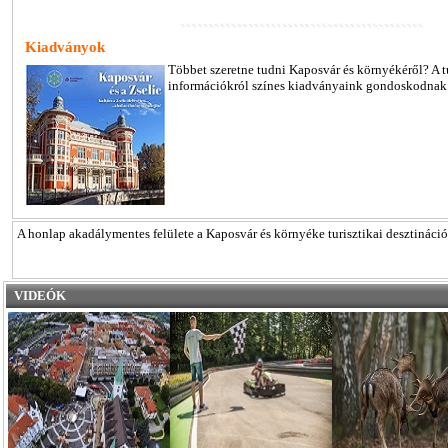
Kiadványok
Többet szeretne tudni Kaposvár és környékéről? A t
információkról színes kiadványaink gondoskodnak
A honlap akadálymentes felülete a Kaposvár és környéke turisztikai desztináci
VIDEÓK