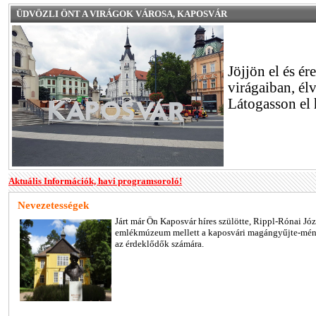
ÜDVÖZLI ÖNT A VIRÁGOK VÁROSA, KAPOSVÁR
Jöjjön el és é
virágaiban, él
Látogasson el
Aktuális Információk, havi programsoroló!
Nevezetességek
Járt már Ön Kaposvár híres szülötte, Rippl-Rónai Józ
emlékmúzeum mellett a kaposvári magángyűjte-mén
az érdeklődők számára.