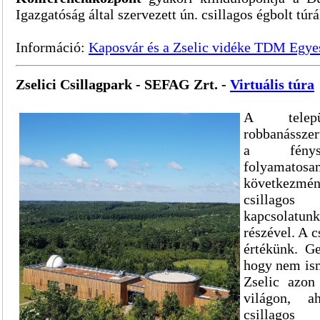
Igazgatóság által szervezett ún. csillagos égbolt túr
Információ:
Kaposvár és a Zselic vidéke TDM Egye
Zselici Csillagpark - SEFAG Zrt. -
Virtuális túra
A települ
robbanássze
a fénysz
folyamatos
következmén
csillagos
kapcsolat
részével. A c
értékünk. G
hogy nem ism
Zselic azon
világon, a
csilla