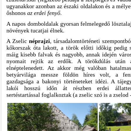
ugyanakkor azonban az északi oldalakon és a mély
őshonos
az erdei fenyő
.
A napos domboldalak gyorsan felmelegedő lösztala
növények tucatjai élnek.
A Zselic
néprajzi
, társadalomtörténeti szempontból
kőkorszak óta lakott, a török előtti időkig pedig 
máig kisebb falvak és nagyobb, annak idején város
nyomait rejtik az erdők. A törökdúlás után a
elnéptelenedett. Az akkor még valóban hatalma
betyárvilága messze földön híres volt, a fen
gazdagsága a bakonyi történeteket idézi. A táje
lakói hosszú időn át részben erdei állatten
sertéstartással foglalkoztak (a zselic szó is a zselod