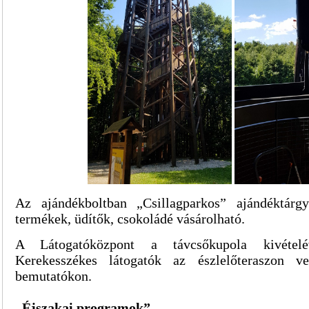
Az ajándékboltban „Csillagparkos” ajándéktárg
termékek, üdítők, csokoládé vásárolható.
A Látogatóközpont a távcsőkupola kivételéve
Kerekesszékes látogatók az észlelőteraszon ve
bemutatókon.
„Éjszakai programok”