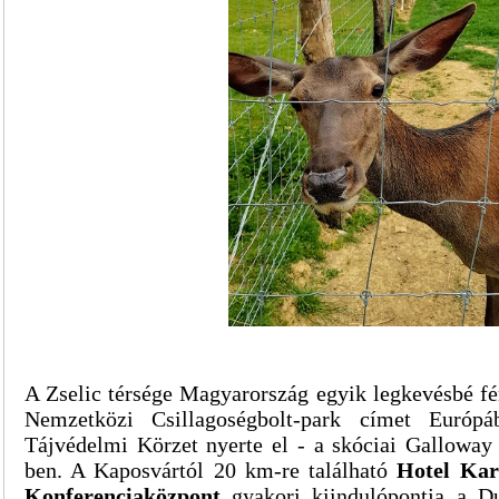
A Zselic térsége Magyarország egyik legkevésbé fé
Nemzetközi Csillagoségbolt-park címet Európá
Tájvédelmi Körzet nyerte el - a skóciai Galloway
ben. A Kaposvártól 20 km-re található
Hotel Kar
Konferenciaközpont
gyakori kiindulópontja a D