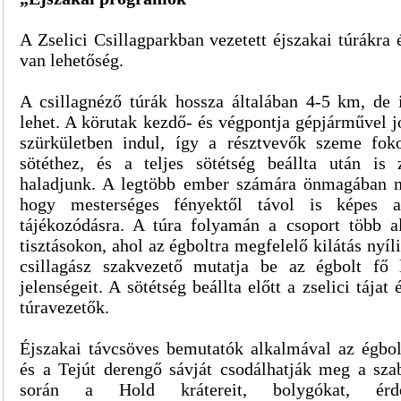
A Zselici Csillagparkban vezetett éjszakai túrákra
van lehetőség.
A csillagnéző túrák hossza általában 4-5 km, de 
lehet. A körutak kezdő- és végpontja gépjárművel j
szürkületben indul, így a résztvevők szeme fok
sötéthez, és a teljes sötétség beállta után is
haladjunk. A legtöbb ember számára önmagában m
hogy mesterséges fényektől távol is képes 
tájékozódásra. A túra folyamán a csoport több 
tisztásokon, ahol az égboltra megfelelő kilátás nyí
csillagász szakvezető mutatja be az égbolt fő l
jelenségeit. A sötétség beállta előtt a zselici tájat
túravezetők.
Éjszakai távcsöves bemutatók alkalmával az égbolt
és a Tejút derengő sávját csodálhatják meg a sza
során a Hold krátereit, bolygókat, érdeke