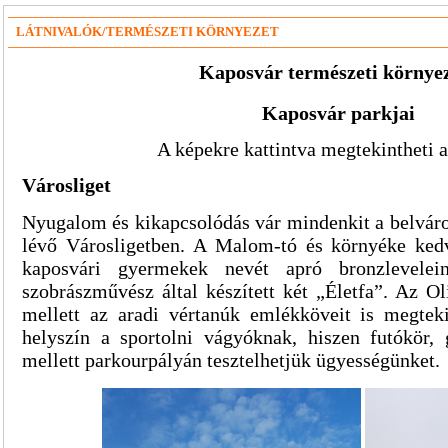
LÁTNIVALÓK/TERMÉSZETI KÖRNYEZET
Kaposvár természeti környe
Kaposvár parkjai
A képekre kattintva megtekintheti a 
Városliget
Nyugalom és kikapcsolódás vár mindenkit a belváro
lévő Városligetben. A Malom-tó és környéke kedve
kaposvári gyermekek nevét apró bronzlevelei
szobrászművész által készített két „Életfa”. Az 
mellett az aradi vértanúk emlékköveit is megteki
helyszín a sportolni vágyóknak, hiszen futókör, g
mellett parkourpályán tesztelhetjük ügyességünket.