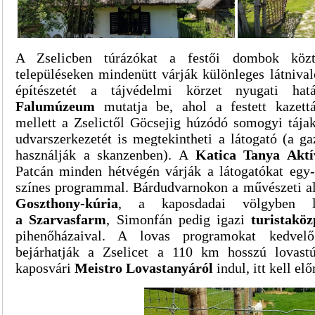
A Zselicben túrázókat a festői dombok köz
településeken mindenütt várják különleges látnivaló
építészetét a tájvédelmi körzet nyugati ha
Falumúzeum
mutatja be, ahol a festett kazet
mellett a Zselictől Göcsejig húzódó somogyi tájak
udvarszerkezetét is megtekintheti a látogató (a g
használják a skanzenben). A
Katica Tanya Akt
Patcán minden hétvégén várják a látogatókat egy
színes programmal. Bárdudvarnokon a művészeti al
Goszthony-kúria
, a kaposdadai völgyben lov
a
S
zarvasfarm
, Simonfán pedig igazi
turistaköz
pihenőházaival. A lovas programokat kedvel
bejárhatják a Zselicet a 110 km hosszú lovast
kaposvári
Meistro Lovastanyáról
indul, itt kell el