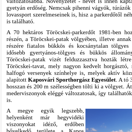
változatosabbá. Növényzetét - nevét is innen kapt
gyetyán erdőség. Nemcsak pihenni vágyók, túrázók 
lovassport szerelmeseinek is, hisz a parkerdőtől né
is található.
A 70 hektáros Töröcskei-parkerdőt 1981-ben hoz
részén, a Töröcskei-patak völgyében, illetve anna
részére fiatalos bükkös és kocsánytalan tölgyes
idősebb gyertyános-tölgyes és bükkös állomán
Töröcskei-patak vizét felduzzasztva hozták lét
Töröcskei-tavat, mely nagyon kedvelt horgásztó,
halfogó versenyek színhelye is, melyek aktív kö
alapított
Kaposvári Sporthorgász Egyesület
. A tó
hosszan és 200 m szélességben tölti ki a völgyet. Á
mederviszonyok eléggé változatosak, így található
is.
A megye egyik legszebb,
helyenként már hegyvidéki
viszonyokat idéző, erdőben
bővelkedő területe a Kapos