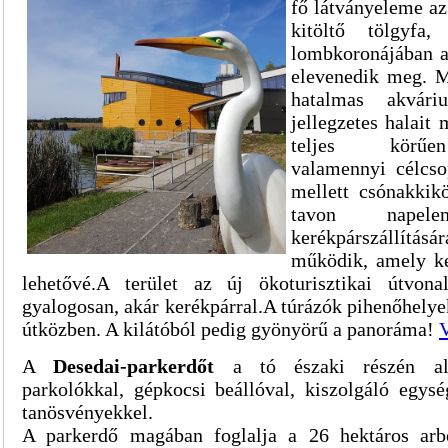
fő látványeleme az
kitöltő tölgyfa
lombkoronájában a
elevenedik meg. M
hatalmas akvár
jellegzetes halait 
teljes körűen
valamennyi célcso
mellett csónakkikö
tavon napelem
kerékpárszállítás
működik, amely ke
lehetővé.A terület az új ökoturisztikai útvon
gyalogosan, akár kerékpárral.A túrázók pihenőhelyek
útközben. A kilátóból pedig gyönyörű a panoráma!
V
A
Desedai-parkerdőt
a tó északi részén ala
parkolókkal, gépkocsi beállóval, kiszolgáló egysé
tanösvényekkel.
A parkerdő magában foglalja a 26 hektáros arb