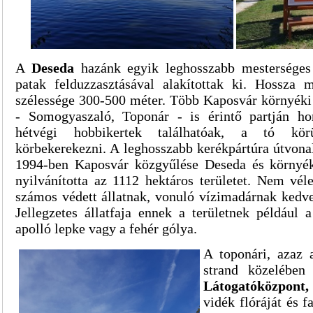
A
Deseda
hazánk egyik leghosszabb mesterséges
patak felduzzasztásával alakítottak ki. Hossza 
szélessége 300-500 méter. Több Kaposvár környéki t
- Somogyaszaló, Toponár - is érintő partján hor
hétvégi hobbikertek találhatóak, a tó kör
körbekerekezni. A leghosszabb kerékpártúra útvona
1994-ben Kaposvár közgyűlése Deseda és környéke
nyilvánította az 1112 hektáros területet. Nem vél
számos védett állatnak, vonuló vízimadárnak kedve
Jellegzetes állatfaja ennek a területnek például 
apolló lepke vagy a fehér gólya.
A toponári, azaz 
strand közelébe
Látogatóközpont,
vidék flóráját és f