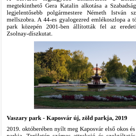
megtekinthető Gera Katalin alkotása a Szabadság
legjelentősebb polgármestere Németh István sz
mellszobra. A 44-es gyalogezred emlékoszlopa a tö
park közepén 2001-ben állították fel az eredeti
Zsolnay-díszkutat.
Vaszary park - Kaposvár új, zöld parkja, 2019
2019. októberében nyílt meg Kaposvár első okos és
parkja. Területén számos attrakció és szolgáltatá