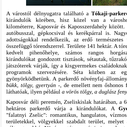
A várostól délnyugatra található a
Tókaji-parker
kirándulók körében, hisz közel van a város
kilométerre, Kaposvár és Kaposszerdahely között
autóbusszal, gépkocsival és kerékpárral is. Nagy
adottságokkal rendelkezik, az erdő természetes 
összefüggő tórendszerrel. Területe 141 hektár. A tó
kedvelt pihenőhelye, számos rangos horgás
kirándulókat gondozott tisztások, sétautak, tűzrakó
játszóterek várják, így a kisgyermekes családokna
programok szervezésére. Séta közben az egy
gyönyörködhetünk. A parkerdő növényfaj-állomány
bükk, tölgy, gyertyán
-, de emellett nem őshonos f
láthatóak, ilyen például
a vörös tölgy, a duglász fen
Kaposvár déli peremén, Zseliskislak határában, a 
hektáros parkerdő várja a kirándulókat. A
Gye
"falatnyi Zselic": romantikus, hangulatos, vízm
területekkel, völgyekkel szabdalt terület, melye