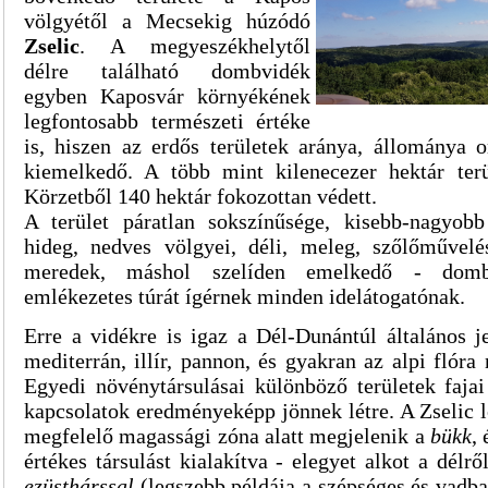
völgyétől a Mecsekig húzódó
Zselic
. A megyeszékhelytől
délre található dombvidék
egyben Kaposvár környékének
legfontosabb természeti értéke
is, hiszen az erdős területek aránya, állománya o
kiemelkedő. A több mint kilenecezer hektár terü
Körzetből 140 hektár fokozottan védett.
A terület páratlan sokszínűsége, kisebb-nagyobb
hideg, nedves völgyei, déli, meleg, szőlőművelé
meredek, máshol szelíden emelkedő - dombo
emlékezetes túrát ígérnek minden idelátogatónak.
Erre a vidékre is igaz a Dél-Dunántúl általános j
mediterrán, illír, pannon, és gyakran az alpi flóra
Egyedi növénytársulásai különböző területek fajai 
kapcsolatok eredményeképp jönnek létre. A Zselic 
megfelelő magassági zóna alatt megjelenik a
bükk
,
értékes társulást kialakítva - elegyet alkot a délr
ezüsthárssal
(legszebb példája a szépséges és vadb