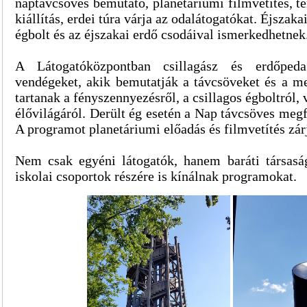
naptávcsöves bemutató, planetáriumi filmvetítés, te
kiállítás, erdei túra várja az odalátogatókat. Éjszak
égbolt és az éjszakai erdő csodáival ismerkedhetnek
A Látogatóközpontban csillagász és erdőped
vendégeket, akik bemutatják a távcsöveket és a mete
tartanak a fényszennyezésről, a csillagos égboltról, 
élővilágáról. Derült ég esetén a Nap távcsöves megf
A programot planetáriumi előadás és filmvetítés zár
Nem csak egyéni látogatók, hanem baráti társasá
iskolai csoportok részére is kínálnak programokat.