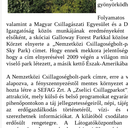
gyönyörködh
Folyamato
valamint a Magyar Csillagászati Egyesület és a 
Igazgatóság közös munkájának eredményeként
elsőként, a skóciai Galloway Forest Parkkal közös
Körzet elnyerte a „Nemzetközi Csillagoségbolt-p
Sky Park) címet. Hogy ennek mekkora jelentősége
hogy a cím elnyerésével 2009 végén a világon mi
viselő park létezett, a másik kettő Észak-Amerikában
A Nemzetközi Csillagoségbolt-park címre, erre a v
alapozva, a fényszennyezéstől mentes környezet a
hozta létre a SEFAG Zrt. A „Zselici Csillagparkot”
attrakciót, mely külső és belső programokat egyarán
pihenőpontokon a táj jellegzetességeiről, népi, táj
az erdőgazdálkodás történetéről, vízi- és e
szerezhetnek információkat. A kilátóból csodálatos
erdősült rengetegre. A Látogatóközpontban