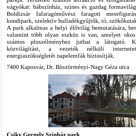
vágyókat: bábszínház, színes és gazdag formavilág
Boldizsár fafaragóművész faragott mesefigurás
kondipark, szelektív hulladékgyűjtők, tó, szökőkuta
A park alkalmas a helyi élővilág bemutatására, ber
valamint több olyan eszköz is van, amelyet okos
számos pluszélményhez juthat a látogató. K
közvilágítást, a vezeték nélküli interne
energiaszükségletét napelemfák biztosítják.
7400 Kaposvár, Dr. Böszörményi-Nagy Géza utca
Csiky Gergely Színház park