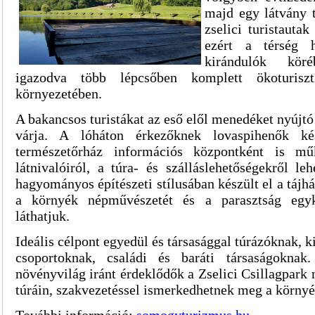
majd egy látvány t
zselici turistauta
ezért a térség 
kirándulók kör
igazodva több lépcsőben komplett ökoturiszt
környezetében.
A bakancsos turistákat az eső elől menedéket nyújtó
várja. A lóháton érkezőknek lovaspihenők ké
természetőrház információs központként is m
látnivalóiról, a túra- és szálláslehetőségekről le
hagyományos építészeti stílusában készült el a tájh
a környék népművészetét és a parasztság egyko
láthatjuk.
Ideális célpont egyedül és társasággal túrázóknak, k
csoportoknak, családi és baráti társaságoknak
növényvilág iránt érdeklődők a Zselici Csillagpark 
túráin, szakvezetéssel ismerkedhetnek meg a környé