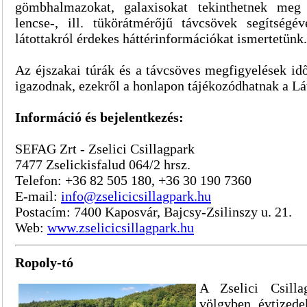
gömbhalmazokat, galaxisokat tekinthetnek meg
lencse-, ill. tükörátmérőjű távcsövek segítség
látottakról érdekes háttérinformációkat ismertetünk.
Az éjszakai túrák és a távcsöves megfigyelések id
igazodnak, ezekről a honlapon tájékozódhatnak a Lá
Információ és bejelentkezés:
SEFAG Zrt - Zselici Csillagpark
7477 Zselickisfalud 064/2 hrsz.
Telefon: +36 82 505 180, +36 30 190 7360
E-mail:
info@zselicicsillagpark.hu
Postacím: 7400 Kaposvár, Bajcsy-Zsilinszy u. 21.
Web:
www.zselicicsillagpark.hu
Ropoly-tó
A Zselici Csilla
völgyben évtizedek