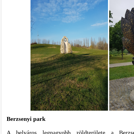
Berzsenyi park
A belváros legnagyobb zöldterülete a Berz