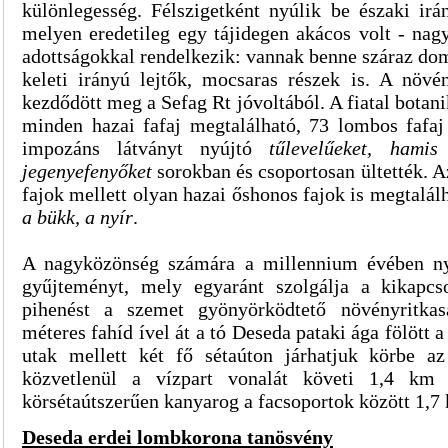
különlegesség. Félszigetként nyúlik be északi irá
melyen eredetileg egy tájidegen akácos volt - nag
adottságokkal rendelkezik: vannak benne száraz do
keleti irányú lejtők, mocsaras részek is. A növé
kezdődött meg a Sefag Rt jóvoltából. A fiatal botan
minden hazai fafaj megtalálható, 73 lombos fafaj 
impozáns látványt nyújtó
tűlevelűeket, hamis
jegenyefenyőket
sorokban és csoportosan ültették. 
fajok mellett olyan hazai őshonos fajok is megtalá
a bükk, a nyír
.
A nagyközönség számára a millennium évében ny
gyűjteményt, mely egyaránt szolgálja a kikapcso
pihenést a szemet gyönyörködtető növényritkas
méteres fahíd ível át a tó Deseda pataki ága fölött a
utak mellett két fő sétaúton járhatjuk körbe a
közvetlenül a vízpart vonalát követi 1,4 km
körsétaútszerűen kanyarog a facsoportok között 1,7
Deseda erdei lombkorona tanösvény