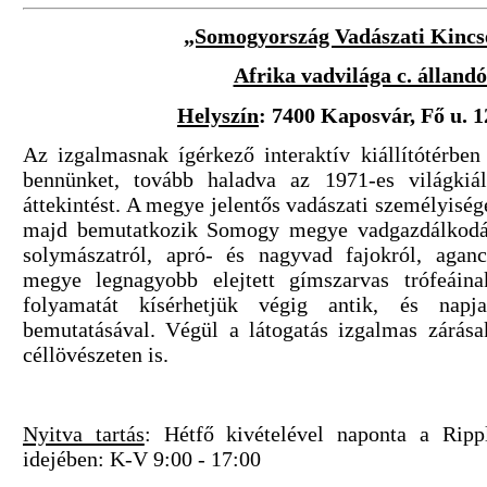
„Somogyország Vadászati Kincsei
Afrika vadvilága c. állandó 
Helyszín
: 7400 Kaposvár, Fő u. 1
Az izgalmasnak ígérkező interaktív kiállítótérbe
bennünket, tovább haladva az 1971-es világkiáll
áttekintést. A megye jelentős vadászati személyisége
majd bemutatkozik Somogy megye vadgazdálkodása
solymászatról, apró- és nagyvad fajokról, aganc
megye legnagyobb elejtett gímszarvas trófeáina
folyamatát kísérhetjük végig antik, és napja
bemutatásával. Végül a látogatás izgalmas zárása
céllövészeten is.
Nyitva tartás
: Hétfő kivételével naponta a Ripp
idejében: K-V 9:00 - 17:00