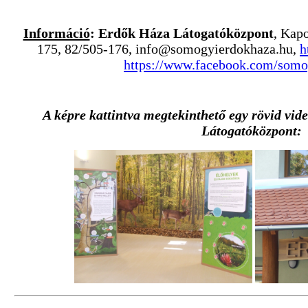
Információ
: Erdők Háza Látogatóközpont
, Kapo
175, 82/505-176,
info@somogyierdokhaza.hu
,
h
https://www.facebook.com/somo
A képre kattintva megtekinthető egy rövid vi
Látogatóközpont: