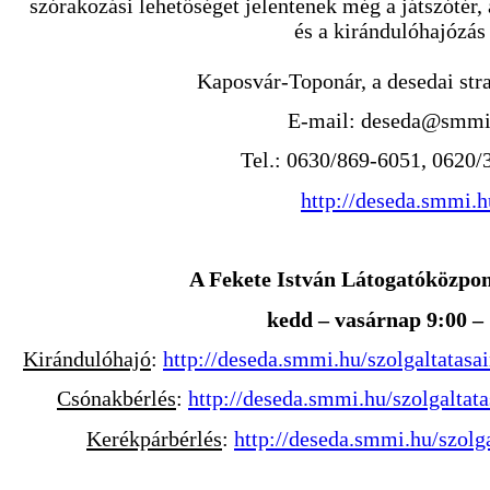
szórakozási lehetőséget jelentenek még a játszótér,
és a kirándulóhajózás 
Kaposvár-Toponár, a desedai str
E-mail: deseda@smmi
Tel.: 0630/869-6051, 0620/
http://deseda.smmi.h
A Fekete István Látogatóközpont
kedd – vasárnap 9:00 –
Kirándulóhajó
:
http://deseda.smmi.hu/szolgaltatas
Csónakbérlés
:
http://deseda.smmi.hu/szolgaltat
Kerékpárbérlés
:
http://deseda.smmi.hu/szolg