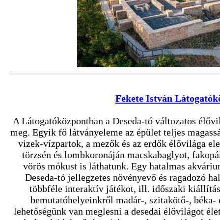
Fekete István Látogatók
A Látogatóközpontban a Deseda-tó változatos élővi
meg. Egyik fő látványeleme az épület teljes magasság
vizek-vízpartok, a mezők és az erdők élővilága el
törzsén és lombkoronáján macskabaglyot, fakopán
vörös mókust is láthatunk. Egy hatalmas akvári
Deseda-tó jellegzetes növényevő és ragadozó hal
többféle interaktív játékot, ill. időszaki kiállít
bemutatóhelyeinkről madár-, szitakötő-, béka-
lehetőségünk van meglesni a desedai élővilágot él