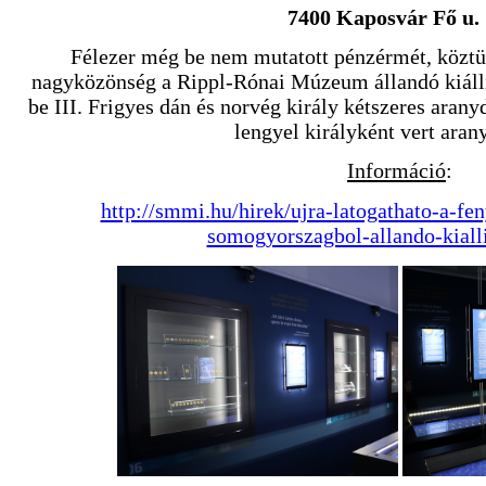
7400 Kaposvár Fő u. 
Félezer még be nem mutatott pénzérmét, köztük 
nagyközönség a Rippl-Rónai Múzeum állandó kiállí
be III. Frigyes dán és norvég király kétszeres aran
lengyel királyként vert aran
Információ
:
http://smmi.hu/hirek/ujra-latogathato-a-fe
somogyorszagbol-allando-kiall