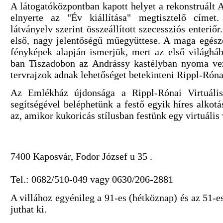
A látogatóközpontban kapott helyet a rekonstruált
elnyerte az "Év kiállítása" megtisztelő címet
látványelv szerint összeállított szecessziós enter
első, nagy jelentőségű műegyüttese. A maga egészé
fényképek alapján ismerjük, mert az első világhá
ban Tiszadobon az Andrássy kastélyban nyoma vezs
tervrajzok adnak lehetőséget betekinteni Rippl-Róna
Az Emlékház újdonsága a Rippl-Rónai Virtuáli
segítségével beléphetünk a festő egyik híres alkot
az, amikor kukoricás stílusban festünk egy virtuális
7400 Kaposvár, Fodor József u 35 .
Tel.: 0682/510-049 vagy 0630/206-2881
A villához egyénileg a 91-es (hétköznap) és az 51-es
juthat ki.