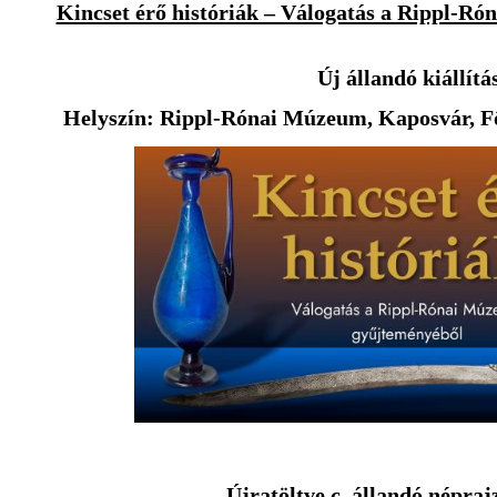
Kincset érő históriák – Válogatás a Rippl-R
Új állandó kiállítá
Helyszín: Rippl-Rónai Múzeum, Kaposvár, Fő u
Újratöltve c.
állandó néprajz