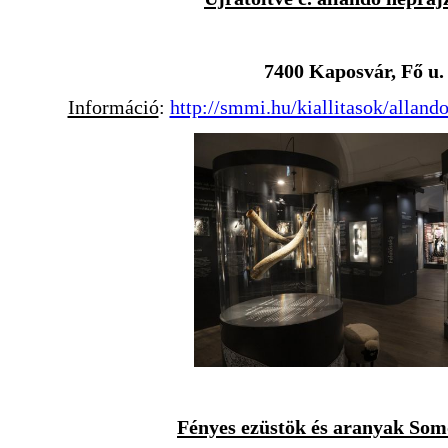
7400 Kaposvár, Fő u. 
Információ
:
http://smmi.hu/kiallitasok/allando
Fényes ezüstök és aranyak Som