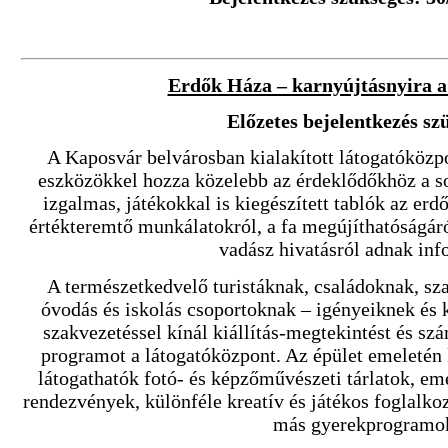
Erdők Háza – karnyújtásnyira a
Előzetes bejelentkezés sz
A Kaposvár belvárosban kialakított látogatóközpo
eszközökkel hozza közelebb az érdeklődőkhöz a so
izgalmas, játékokkal is kiegészített tablók az erd
értékteremtő munkálatokról, a fa megújíthatóságáról
vadász hivatásról adnak inf
A természetkedvelő turistáknak, családoknak, sza
óvodás és iskolás csoportoknak – igényeiknek és
szakvezetéssel kínál kiállítás-megtekintést és sz
programot a látogatóközpont. Az épület emeletén k
látogathatók fotó- és képzőművészeti tárlatok, eme
rendezvények, különféle kreatív és játékos foglalko
más gyerekprogramo