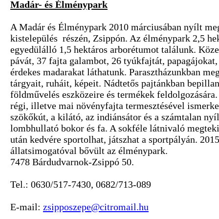
Madár- és Élménypark
A Madár és Élménypark 2010 márciusában nyílt meg
kistelepülés részén, Zsippón. Az élménypark 2,5 h
egyedülálló 1,5 hektáros arborétumot találunk. Köze
pávát, 37 fajta galambot, 26 tyúkfajtát, papagájokat
érdekes madarakat láthatunk. Parasztházunkban megc
tárgyait, ruháit, képeit. Nádtetős pajtánkban bepilla
földművelés eszközeire és termékek feldolgozására
régi, illetve mai növényfajta termesztésével ismerke
szökőkút, a kilátó, az indiánsátor és a számtalan nyí
lombhullató bokor és fa. A sokféle látnivaló megteki
után kedvére sportolhat, játszhat a sportpályán. 201
állatsimogatóval bővült az élménypark.
7478 Bárdudvarnok-Zsippó 50.
Tel.: 0630/517-7430, 0682/713-089
E-mail:
zsipposzepe@citromail.hu