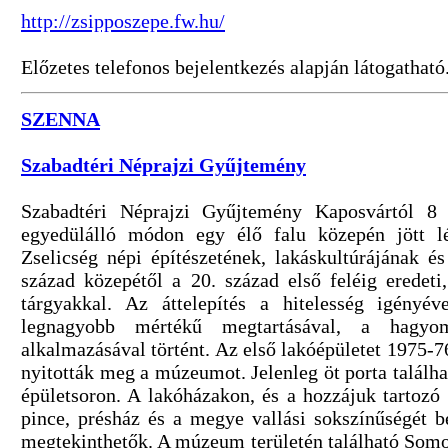
http://zsipposzepe.fw.hu/
Előzetes telefonos bejelentkezés alapján látogatható
SZENNA
Szabadtéri Néprajzi Gyűjtemény
Szabadtéri Néprajzi Gyűjtemény Kaposvártól 8 
egyedülálló módon egy élő falu közepén jött l
Zselicség népi építészetének, lakáskultúrájának é
század közepétől a 20. század első feléig eredeti, 
tárgyakkal. Az áttelepítés a hitelesség igényév
legnagyobb mértékű megtartásával, a hagyo
alkalmazásával történt. Az első lakóépületet 1975-76
nyitották meg a múzeumot. Jelenleg öt porta találha
épületsoron. A lakóházakon, és a hozzájuk tartozó
pince, présház és a megye vallási sokszínűségét b
megtekinthetők. A múzeum területén található Som