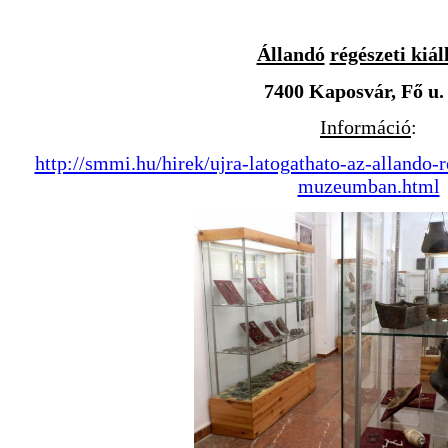
Állandó
régészeti kiál
7400 Kaposvár, Fő u. 
Információ
:
http://smmi.hu/hirek/ujra-latogathato-az-allando-re
muzeumban.html