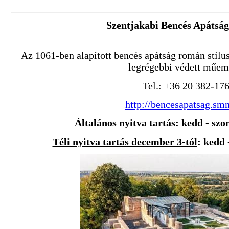
Szentjakabi Bencés Apátsá
Az 1061-ben alapított bencés apátság román stíl
legrégebbi védett műem
Tel.: +36 20 382-17
http://bencesapatsag.sm
Általános nyitva tartás: kedd - szo
Téli nyitva tartás december 3-tól
: kedd 