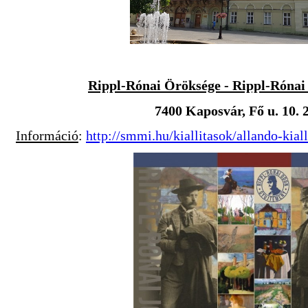
Rippl-Rónai Öröksége - Rippl-Róna
7400 Kaposvár, Fő u. 10. 
Információ
:
http://smmi.hu/kiallitasok/allando-kial