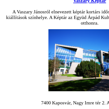
Vaszary Képtár
A Vaszary Jánosról elnevezett képtár kortárs idő
kiállítások színhelye. A Képtár az Együd Árpád Kult
otthonra.
7400 Kaposvár, Nagy Imre tér 2. 