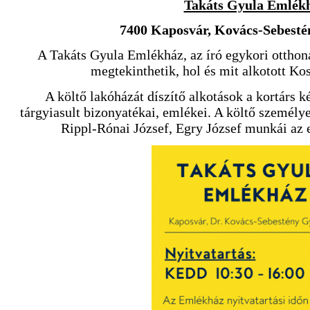
Takáts Gyula Emlék
7400 Kaposvár, Kovács-Sebestén
A Takáts Gyula Emlékház, az író egykori ottho
megtekinthetik, hol és mit alkotott Ko
A költő lakóházát díszítő alkotások a kortárs
tárgyiasult bizonyatékai, emlékei. A költő személye
Rippl-Rónai József, Egry József munkái az 