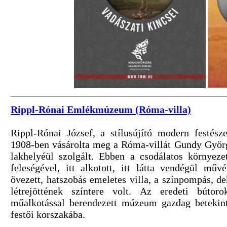
Rippl-Rónai Emlékmúzeum (Róma-villa)
Rippl-Rónai József, a stílusújító modern festés
1908-ben vásárolta meg a Róma-villát Gundy Györg
lakhelyéül szolgált. Ebben a csodálatos környezet
feleségével, itt alkotott, itt látta vendégül műv
övezett, hatszobás emeletes villa, a színpompás, de
létrejöttének színtere volt. Az eredeti búto
műalkotással berendezett múzeum gazdag betekin
festői korszakába.