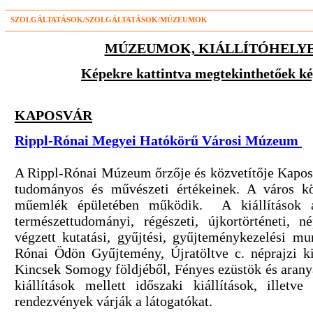
SZOLGÁLTATÁSOK/SZOLGÁLTATÁSOK/MÚZEUMOK
MÚZEUMOK, KIÁLLÍTÓHELYE
Képekre kattintva megtekinthetőek 
KAPOSVÁR
Rippl-Rónai Megyei Hatókörű Városi Múzeum
A Rippl-Rónai Múzeum őrzője és közvetítője Kapos
tudományos és művészeti értékeinek. A város köz
műemlék épületében működik. A kiállítások 
természettudományi, régészeti, újkortörténeti, né
végzett kutatási, gyűjtési, gyűjteménykezelési mu
Rónai Ödön Gyűjtemény, Újratöltve c. néprajzi ki
Kincsek Somogy földjéből, Fényes ezüstök és aran
kiállítások mellett időszaki kiállítások, illet
rendezvények várják a látogatókat.