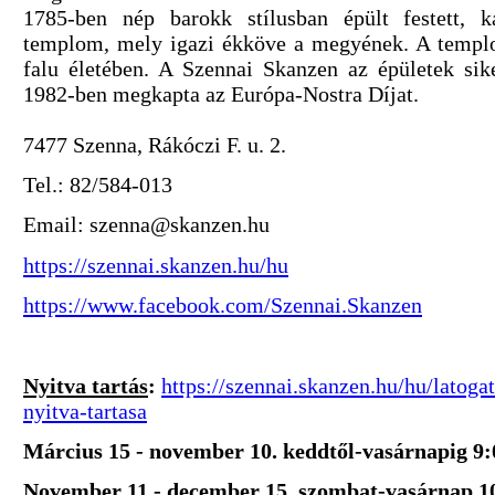
1785-ben nép barokk stílusban épült festett, k
templom, mely igazi ékköve a megyének. A templo
falu életében. A Szennai Skanzen az épületek siker
1982-ben megkapta az Európa-Nostra Díjat.
7477 Szenna, Rákóczi F. u. 2.
Tel.: 82/584-013
Email: szenna@skanzen.hu
https://szennai.skanzen.hu/hu
https://www.facebook.com/Szennai.Skanzen
Nyitva tartás
:
https://szennai.skanzen.hu/hu/latoga
nyitva-tartasa
Március 15 - november 10.
keddtől-vasárnapig 9:
November 11 - december 15.
szombat-vasárnap 1