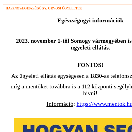
HASZNOS/EGÉSZSÉGÜGY, ORVOSI ÜGYELETEK
Egészségügyi információk
2023. november 1-től Somogy vármegyében is 
ügyeleti ellátás.
FONTOS!
Az ügyeleti ellátás egységesen a
1830
-as telefons
míg a mentőket továbbra is a
112
központi segélyh
hívni!
Információ
:
https://www.mentok.hu