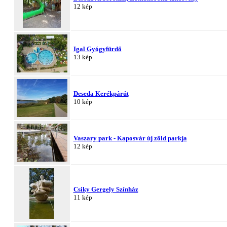
12 kép
Igal Gyógyfürdő
13 kép
Deseda Kerékpárút
10 kép
Vaszary park - Kaposvár új zöld parkja
12 kép
Csiky Gergely Színház
11 kép