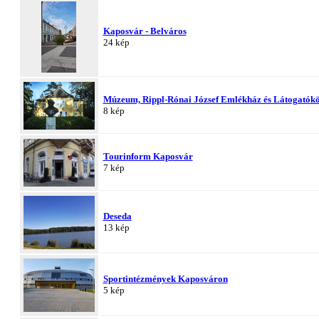
Kaposvár - Belváros
24 kép
Múzeum, Rippl-Rónai József Emlékház és Látogatók
8 kép
Tourinform Kaposvár
7 kép
Deseda
13 kép
Sportintézmények Kaposváron
5 kép