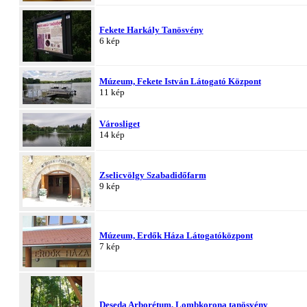
Fekete Harkály Tanösvény
6 kép
Múzeum, Fekete István Látogató Központ
11 kép
Városliget
14 kép
Zselicvölgy Szabadidőfarm
9 kép
Múzeum, Erdők Háza Látogatóközpont
7 kép
Deseda Arborétum, Lombkorona tanösvény