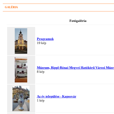
GALÉRIA
Fotógaléria
Programok
19 kép
Múzeum, Rippl-Rónai Megyei Hatókörű Városi Múz
8 kép
Az év települése - Kaposvár
1 kép