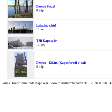
Deseda ősszel
8 kép
Esterházy híd
11 kép
Téli Kaposvár
11 kép
Deseda - Kilátó (Kaposfüredi oldal)
5 kép
Forrás: Tourinform Iroda Kaposvár - www.tourinformkaposvar.hu - 2026-08-06 04