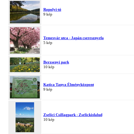
Ropolyi-tó
9 kép
Temesvár utca - Japán cseresznyefa
5 kép
Berzsenyi park
10 kép
Katica Tanya Élményközpont
9 kép
Zselici Csillagpark - Zselickisfalud
10 kép