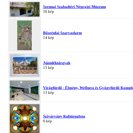
Szennai Szabadtéri Néprajzi Múzeum
16 kép
Bőszénfai Szarvasfarm
14 kép
Ajándéktárgyak
15 kép
Virágfürdő - Élmény, Wellness és Gyógyfürdő Komp
13 kép
Szivárvány Kultúrpalota
6 kép